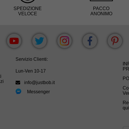
SPEDIZIONE
PACCO
VELOCE
ANONIMO
Servizio Clienti:
IN
PR
Lun-Ven 10-17
i
PO
zi
info@justbob.it
Con
Messenger
Ve
Re
qu