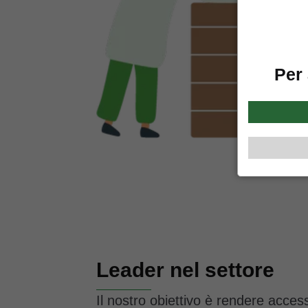
Per 
Leader nel settore
Il nostro obiettivo è rendere accessib