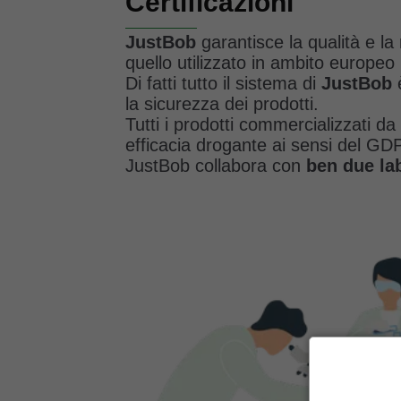
Certificazioni
JustBob
garantisce la qualità e la 
quello utilizzato in ambito europeo p
Di fatti tutto il sistema di
JustBob
è
la sicurezza dei prodotti.
Tutti i prodotti commercializzati 
efficacia drogante ai sensi del G
JustBob collabora con
ben due lab