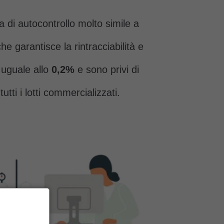
ma di autocontrollo molto simile a
he garantisce la rintracciabilità e
 uguale allo
0,2%
e sono privi di
 tutti i lotti commercializzati.