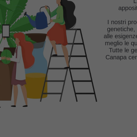
L
apposit
I nostri pro
genetiche, 
alle esigenze
meglio le qu
Tutte le g
Canapa cert