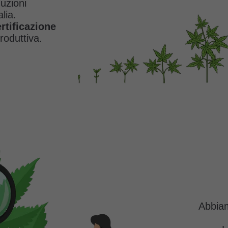
duzioni
alia.
rtificazione
produttiva.
Abbiam