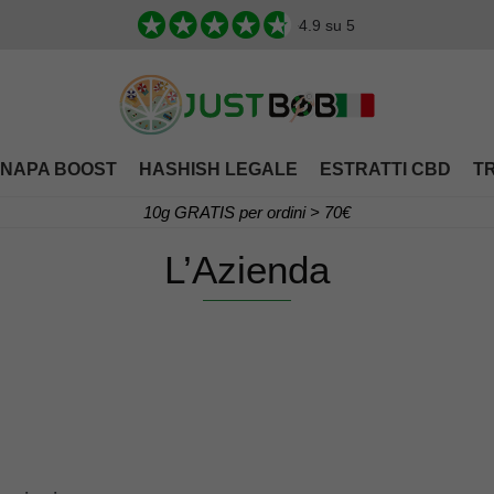
4.9
su 5
NAPA BOOST
HASHISH LEGALE
ESTRATTI CBD
T
10g GRATIS per ordini > 70€
L’Azienda