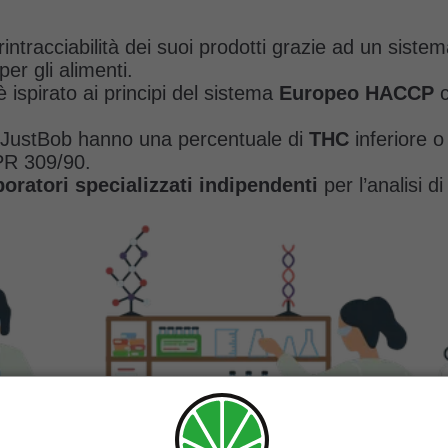
rintracciabilità dei suoi prodotti grazie ad un siste
er gli alimenti.
 ispirato ai principi del sistema
Europeo HACCP
c
da JustBob hanno una percentuale di
THC
inferiore o
DPR 309/90.
oratori specializzati indipendenti
per l’analisi di