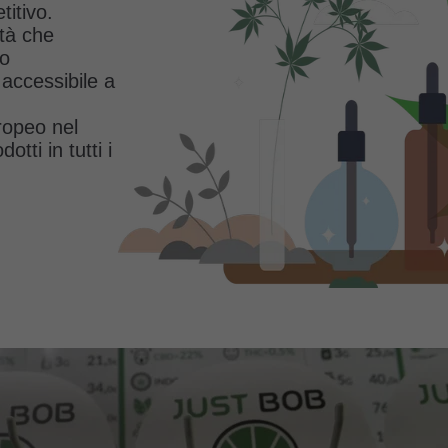
titivo.
tà che
to
accessibile a
ropeo nel
tti in tutti i