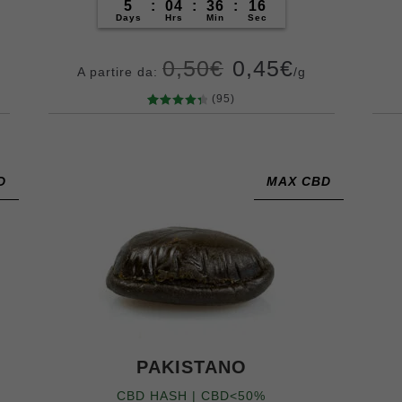
5
:
04
:
36
:
14
Days
Hrs
Min
Sec
0,50
€
0,45
€
A partire da:
/g
(95)
95
Valutato
4.44
su 5
Grammi
su base
5
10
20
50
100
200
400
di
D
MAX CBD
recensio
ni
PAKISTANO
CBD HASH | CBD<50%