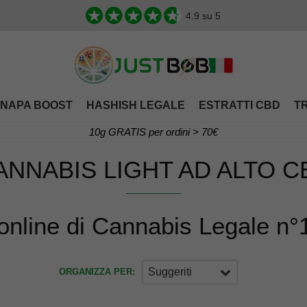
4.9
su 5
NAPA BOOST
HASHISH LEGALE
ESTRATTI CBD
T
10g GRATIS per ordini > 70€
ANNABIS LIGHT AD ALTO C
nline di Cannabis Legale n°1
Suggeriti
ORGANIZZA PER: