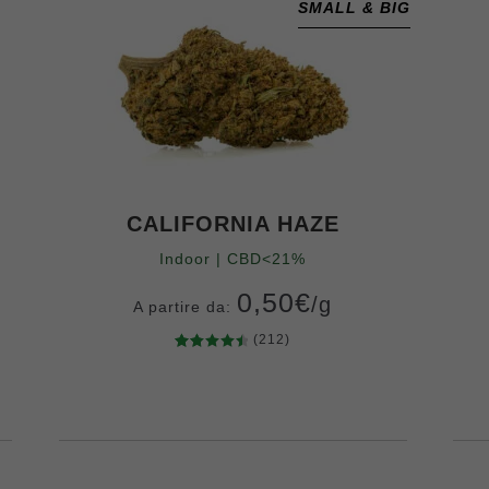
SMALL & BIG
CALIFORNIA HAZE
Indoor | CBD<21%
0,50
€
/g
A partire da:
(212)
212
Valutato
Grammi
4.61
su 5
10
20
50
100
200
400
su base
di
recensio
ni