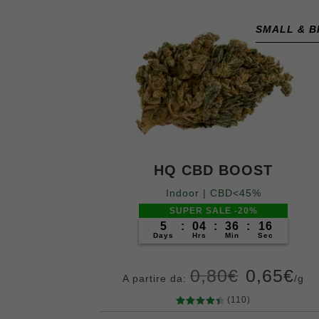
SMALL & B
HQ CBD BOOST
Indoor | CBD<45%
SUPER SALE -20%
5
:
04
:
36
:
14
Days
Hrs
Min
Sec
0,80
€
0,65
€
A partire da:
/g
(110)
110
Valutato