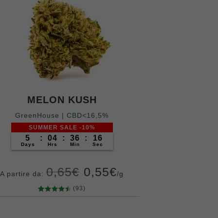
MELON KUSH
GreenHouse | CBD<16,5%
SUMMER SALE -10%
5
:
04
:
36
:
14
Days
Hrs
Min
Sec
0,65
€
0,55
€
A partire da:
/g
(93)
93
Valutato
4.65
su 5
Grammi
su base