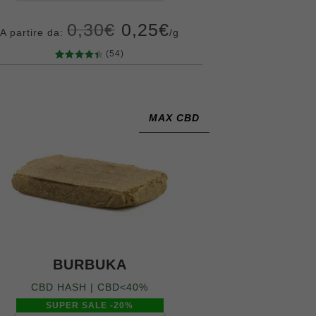
0,30
€
0,25
€
A partire da:
/g
(54)
54
Valutato
4.54
su 5
Grammi
su base
10
20
50
100
200
400
di
MAX CBD
recensio
ni
BURBUKA
CBD HASH | CBD<40%
SUPER SALE -20%