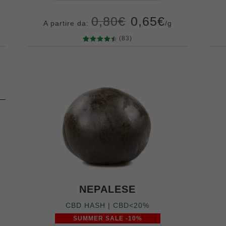
0,80
€
0,65
€
A partire da:
/g
(83)
83
Valutato
4.60
su 5
Grammi
su base
5
10
20
50
100
200
di
recensio
ni
NEPALESE
CBD HASH | CBD<20%
SUMMER SALE -10%