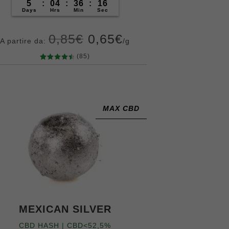
5
:
04
:
36
:
14
Days
Hrs
Min
Sec
0,85
€
0,65
€
A partire da:
/g
(85)
85
Valutato
4.62
su 5
Grammi
su base
5
10
20
50
100
200
di
recensio
MAX CBD
ni
MEXICAN SILVER
CBD HASH | CBD<52,5%