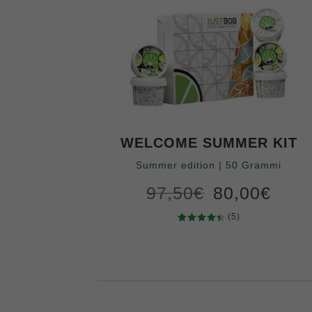
WELCOME SUMMER KIT
Summer edition | 50 Grammi
97,50
€
80,00
€
Original
Current
price
price
(5)
was:
is:
5
Valutato
97,50€.
80,00€.
4.60
su 5
su base
di
recensio
ni