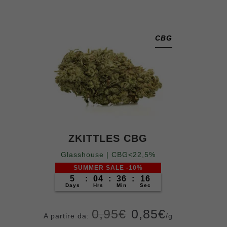
ni
CBG
ZKITTLES CBG
Glasshouse | CBG<22,5%
SUMMER SALE -10%
5
:
04
:
36
:
14
Days
Hrs
Min
Sec
0,95
€
0,85
€
A partire da:
/g