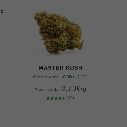
IG
MASTER KUSH
GreenHouse | CBD<17,5%
0,70
€
/g
A partire da:
(92)
92
Valutato
Grammi
4.66
su 5
10
20
50
100
200
400
su base
di
recensio