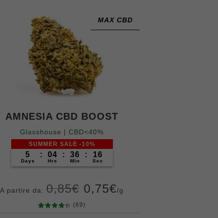
10
20
50
100
200
400
di
recensio
MAX CBD
ni
AMNESIA CBD BOOST
Glasshouse | CBD<40%
SUMMER SALE -10%
5
:
04
:
36
:
14
Days
Hrs
Min
Sec
0,85
€
0,75
€
A partire da:
/g
(89)
89
Valutato