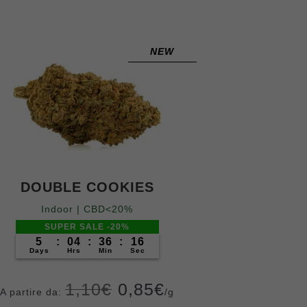
4.48
su 5
Grammi
su base
5
10
20
50
100
200
400
di
recensio
NEW
ni
DOUBLE COOKIES
Indoor | CBD<20%
SUPER SALE -20%
5
:
04
:
36
:
14
Days
Hrs
Min
Sec
1,10
€
0,85
€
A partire da:
/g