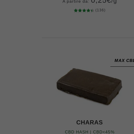
/g
A partire da:
(136)
136
Valutato
Grammi
4.57
su 5
10
20
50
100
200
400
su base
di
recensio
ni
MAX CB
CHARAS
CBD HASH | CBD<45%