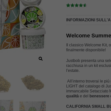
KIT
quantità
Valutato
5
4.60
su 5
INFORMAZIONI SULL'
su base di
recensioni
Welcome Summer
Il classico Welcome Kit, 
finalmente disponibile!
Justbob presenta una sel
racchiusa in un kit esclus
l'estate.
All'interno troverai le p
LIGHT del catalogo di Jus
immancabile Setacciato Mi
qualità
e del
benessere
CALIFORNIA SMALL B