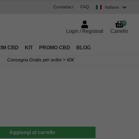
Contattaci
FAQ
Italiano
0
Login / Registrati
Carrello
RIM CBD
KIT
PROMO CBD
BLOG
Consegna Gratis per ordini > 60€
urrent
rice
s:
0,00€.
Aggiungi al carrello