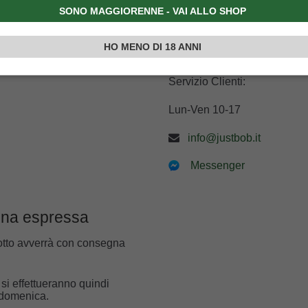
SONO MAGGIORENNE - VAI ALLO SHOP
 da 60 €
Sarai sempre infor
Ti terremo informato sull’and
HO MENO DI 18 ANNI
direttamente sul tuo telefon
Servizio Clienti:
Lun-Ven 10-17
info@justbob.it
Messenger
gna espressa
otto avverrà con consegna
 si effettueranno quindi
a domenica.