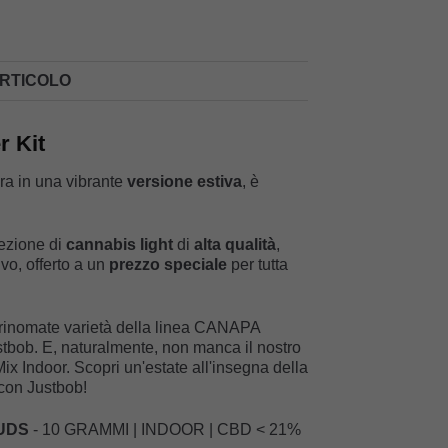
ARTICOLO
 Kit
ora in una vibrante
versione estiva
, è
ezione di
cannabis light
di
alta qualità
,
ivo, offerto a un
prezzo speciale
per tutta
iù rinomate varietà della linea CANAPA
tbob. E, naturalmente, non manca il nostro
x Indoor. Scopri un'estate all'insegna della
con Justbob!
UDS
- 10 GRAMMI | INDOOR | CBD < 21%