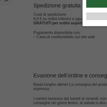
Spedizione gratuita per ordini
Costi di spedizione:
6,9 € su ordini inferiori o uguali a 59 €
GRATUITI per ordini superiori a 60 €
Pagamento disponibile con:
– Carta di credito/debito sul sito web
Evasione dell’ordine e conse
Basta lunghe attese! La consegna del prod
espressa.
I corrieri lavorano dal lunedí al venerdí, non
consegne nei giorni festivi, al sabato o all