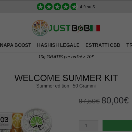
4.9
su 5
NAPA BOOST
HASHISH LEGALE
ESTRATTI CBD
T
10g GRATIS per ordini > 70€
WELCOME SUMMER KIT
Summer edition | 50 Grammi
Original
C
80,00
€
97,50
€
price
p
was:
i
97,50€.
8
WELCOME
SUMMER