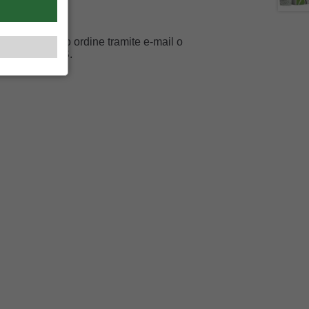
mato
amento del tuo ordine tramite e-mail o
ino tramite SMS.