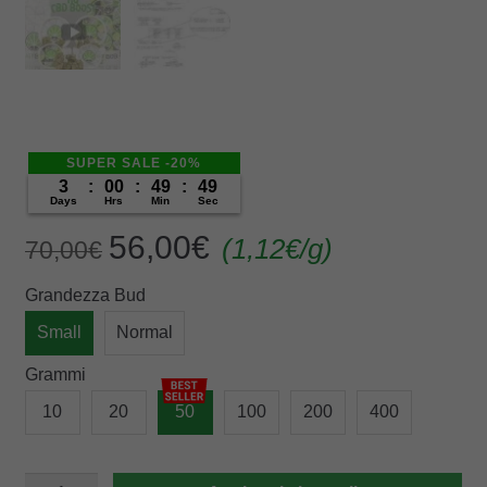
SUPER SALE -20%
3
:
00
:
49
:
49
Days
Hrs
Min
Sec
Original
Current
56,00
€
(
1,12
€
/g)
70,00
€
price
price
Grandezza Bud
was:
is:
70,00€.
56,00€.
Small
Normal
Grammi
10
20
50
100
200
400
HQ