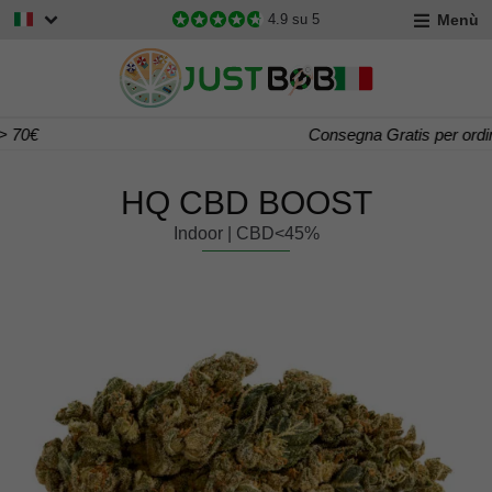
Menù
4.9
su 5
Consegna Gratis per ordini > 60€
HQ CBD BOOST
Indoor | CBD<45%