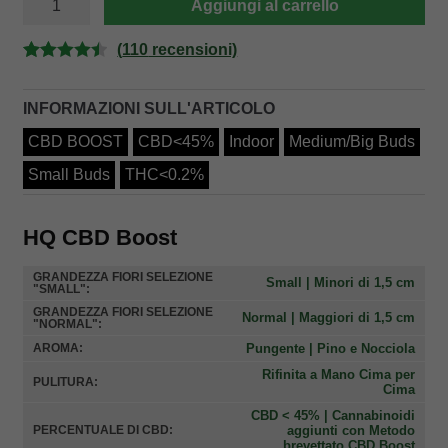
Aggiungi al carrello
CBD
BOOST
quantità
(
110
recensioni)
Valutato
110
4.52
su 5
INFORMAZIONI SULL'ARTICOLO
su base di
CBD BOOST
CBD<45%
Indoor
Medium/Big Buds
recensioni
Small Buds
THC<0.2%
HQ CBD Boost
GRANDEZZA FIORI SELEZIONE
Small | Minori di 1,5 cm
"SMALL":
GRANDEZZA FIORI SELEZIONE
Normal | Maggiori di 1,5 cm
"NORMAL":
Pungente | Pino e Nocciola
AROMA:
Rifinita a Mano Cima per
PULITURA:
Cima
CBD < 45% | Cannabinoidi
aggiunti con Metodo
PERCENTUALE DI CBD:
brevettato CBD Boost