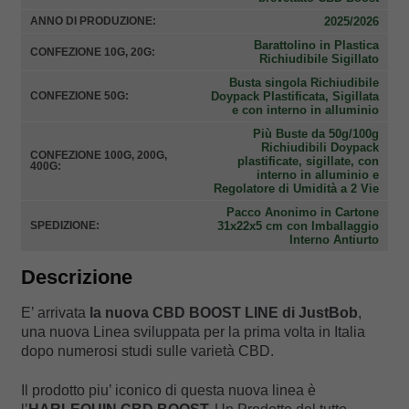
2025/2026
ANNO DI PRODUZIONE:
Barattolino in Plastica
CONFEZIONE 10G, 20G:
Richiudibile Sigillato
Busta singola Richiudibile
Doypack Plastificata, Sigillata
CONFEZIONE 50G:
e con interno in alluminio
Più Buste da 50g/100g
Richiudibili Doypack
CONFEZIONE 100G, 200G,
plastificate, sigillate, con
400G:
interno in alluminio e
Regolatore di Umidità a 2 Vie
Pacco Anonimo in Cartone
31x22x5 cm con Imballaggio
SPEDIZIONE:
Interno Antiurto
Descrizione
E’ arrivata
la nuova CBD BOOST LINE di JustBob
,
una nuova Linea sviluppata per la prima volta in Italia
dopo numerosi studi sulle varietà CBD.
Il prodotto piu’ iconico di questa nuova linea è