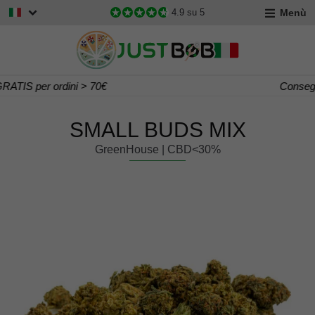
Menù
4.9
su 5
Consegna Gratis per ordini > 60€
SMALL BUDS MIX
GreenHouse | CBD<30%