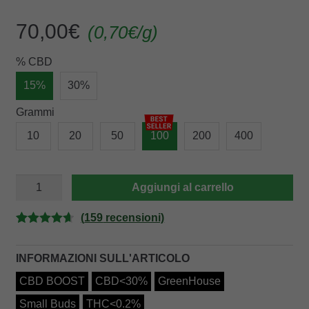
70,00
€
(
0,70
€
/g)
% CBD
15%
30%
Grammi
10
20
50
100
200
400
SMALL
Aggiungi al carrello
BUDS
MIX
quantità
(
159
recensioni)
Valutato
159
4.67
su 5
INFORMAZIONI SULL'ARTICOLO
su base di
CBD BOOST
CBD<30%
GreenHouse
recensioni
Small Buds
THC<0.2%