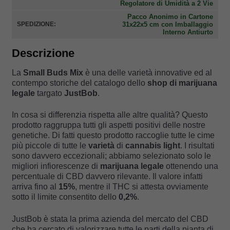
Regolatore di Umidità a 2 Vie
Pacco Anonimo in Cartone
31x22x5 cm con Imballaggio
SPEDIZIONE:
Interno Antiurto
Descrizione
La
Small Buds Mix
è una delle varietà innovative ed al
contempo storiche del catalogo dello
shop di marijuana
legale
targato
JustBob
.
In cosa si differenzia rispetta alle altre qualità? Questo
prodotto raggruppa tutti gli aspetti positivi delle nostre
genetiche. Di fatti questo prodotto raccoglie tutte le cime
più piccole di tutte le
varietà
di
cannabis light
. I risultati
sono davvero eccezionali; abbiamo selezionato solo le
migliori infiorescenze di
marijuana legale
ottenendo una
percentuale di CBD davvero rilevante. Il valore infatti
arriva fino al
15%
, mentre il THC si attesta ovviamente
sotto il limite consentito dello
0,2%
.
JustBob è stata la prima azienda del mercato del CBD
che ha cercato di valorizzare tutte le parti della pianta di