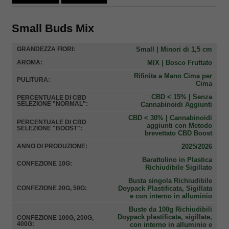
Small Buds Mix
Small | Minori di 1,5 cm
GRANDEZZA FIORI:
MIX | Bosco Fruttato
AROMA:
Rifinita a Mano Cima per
PULITURA:
Cima
CBD < 15% | Senza
PERCENTUALE DI CBD
SELEZIONE "NORMAL":
Cannabinoidi Aggiunti
CBD < 30% | Cannabinoidi
PERCENTUALE DI CBD
aggiunti con Metodo
SELEZIONE "BOOST":
brevettato CBD Boost
2025/2026
ANNO DI PRODUZIONE:
Barattolino in Plastica
CONFEZIONE 10G:
Richiudibile Sigillato
Busta singola Richiudibile
Doypack Plastificata, Sigillata
CONFEZIONE 20G, 50G:
e con interno in alluminio
Buste da 100g Richiudibili
Doypack plastificate, sigillate,
CONFEZIONE 100G, 200G,
400G:
con interno in alluminio e