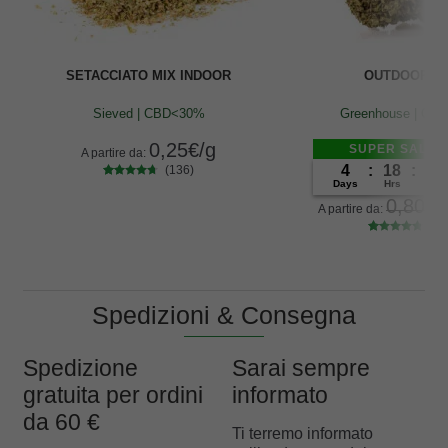
SETACCIATO MIX INDOOR
OUTDOOR M
Sieved | CBD<30%
Greenhouse | CB
0,25
€
/g
SUPER SALE -
A partire da:
4
:
18
:
13
(136)
Days
Hrs
Min
136
Valutato
0,80
€
4.57
su 5
A partire da:
su base di
(83
recensioni
83
Valutato
4.60
su 5
su base di
recensioni
Spedizioni & Consegna
Spedizione
Sarai sempre
gratuita per ordini
informato
da 60 €
Ti terremo informato