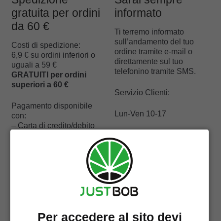
gratuita per ordini
informato
da 60 €
Ti terremo informato
sull’andamento del tuo
Costi di spedizione:
ordine tramite e-mail o
6,9 € su ordini inferiori o
direttamente sul tuo
uguali a 59 €
telefonino tramite SMS.
GRATUITI per ordini
superiori a 60 €
Servizio Clienti:
Pagamento disponibile
Lun-Ven 10-17
con:
– Carta di credito/debito
info@justbob.it
sul sito web
Messenger
Evasione
dell’ordine e
Per accedere al sito devi
consegna