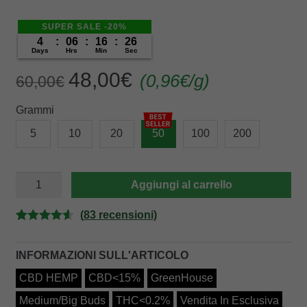
SUPER SALE -20%
4
:
06
:
16
:
25
Days
Hrs
Min
Sec
Original
Current
48,00
€
(
0,96
€
/g)
60,00
€
price
price
Grammi
was:
is:
60,00€.
48,00€.
5
10
20
50
100
200
OUTDOOR
Aggiungi al carrello
MIX
quantità
(
83
recensioni)
Valutato
83
4.60
su 5
INFORMAZIONI SULL'ARTICOLO
su base di
CBD HEMP
CBD<15%
GreenHouse
recensioni
Medium/Big Buds
THC<0.2%
Vendita In Esclusiva