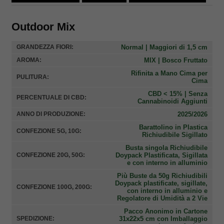
Outdoor Mix
Normal | Maggiori di 1,5 cm
GRANDEZZA FIORI:
MIX | Bosco Fruttato
AROMA:
Rifinita a Mano Cima per
PULITURA:
Cima
CBD < 15% | Senza
PERCENTUALE DI CBD:
Cannabinoidi Aggiunti
2025/2026
ANNO DI PRODUZIONE:
Barattolino in Plastica
CONFEZIONE 5G, 10G:
Richiudibile Sigillato
Busta singola Richiudibile
Doypack Plastificata, Sigillata
CONFEZIONE 20G, 50G:
e con interno in alluminio
Più Buste da 50g Richiudibili
Doypack plastificate, sigillate,
CONFEZIONE 100G, 200G:
con interno in alluminio e
Regolatore di Umidità a 2 Vie
Pacco Anonimo in Cartone
31x22x5 cm con Imballaggio
SPEDIZIONE: