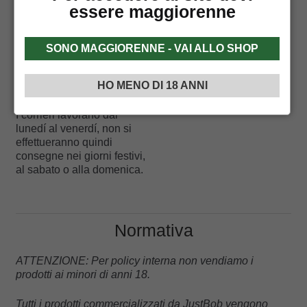
essere maggiorenne
espressa
Basta lunghe attese! La
SONO MAGGIORENNE - VAI ALLO SHOP
consegna del prodotto
avverrà con consegna
HO MENO DI 18 ANNI
espressa.
I corrieri lavorano dal
lunedí al venerdí, non si
effettueranno quindi
consegne nei giorni festivi,
al sabato o alla domenica.
Normativa
ATTENZIONE: Per policy interna non vendiamo i
prodotti ai minori di anni 18.
Tutti i prodotti commercializzati da JustBob vengono