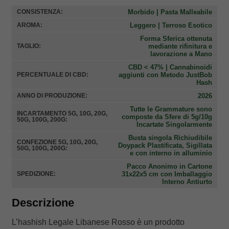
Morbido | Pasta Malleabile
CONSISTENZA:
Leggero | Terroso Esotico
AROMA:
Forma Sferica ottenuta
mediante rifinitura e
TAGLIO:
lavorazione a Mano
CBD < 47% | Cannabinoidi
aggiunti con Metodo JustBob
PERCENTUALE DI CBD:
Hash
2026
ANNO DI PRODUZIONE:
Tutte le Grammature sono
INCARTAMENTO 5G, 10G, 20G,
composte da Sfere di 5g/10g
50G, 100G, 200G:
Incartate Singolarmente
Busta singola Richiudibile
CONFEZIONE 5G, 10G, 20G,
Doypack Plastificata, Sigillata
50G, 100G, 200G:
e con interno in alluminio
Pacco Anonimo in Cartone
31x22x5 cm con Imballaggio
SPEDIZIONE:
Interno Antiurto
Descrizione
L’hashish Legale Libanese Rosso è un prodotto