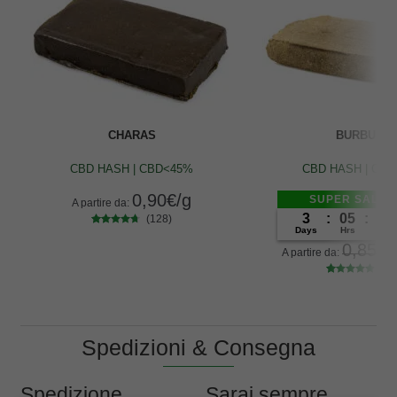
CHARAS
BURBUKA
CBD HASH | CBD<45%
CBD HASH | CB
0,90
€
/g
SUPER SALE -
A partire da:
3
:
05
:
41
(128)
Days
Hrs
Min
128
Valutato
0,85
€
4.55
su 5
A partire da:
su base di
(85
recensioni
85
Valutato
4.62
su 5
su base di
recensioni
Spedizioni & Consegna
Spedizione
Sarai sempre