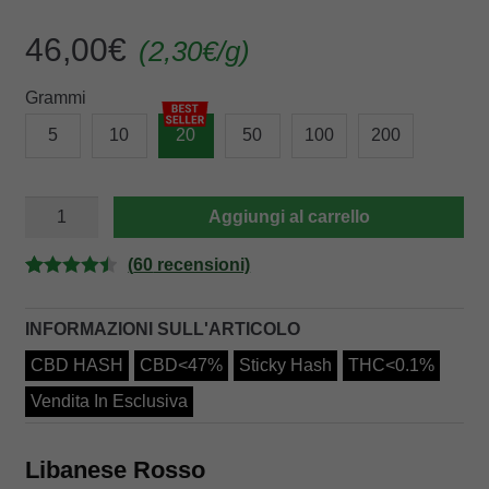
46,00
€
(
2,30
€
/g)
Grammi
5
10
20
50
100
200
LIBANESE
Aggiungi al carrello
ROSSO
quantità
(
60
recensioni)
Valutato
60
4.52
su 5
INFORMAZIONI SULL'ARTICOLO
su base di
CBD HASH
CBD<47%
Sticky Hash
THC<0.1%
recensioni
Vendita In Esclusiva
Libanese Rosso