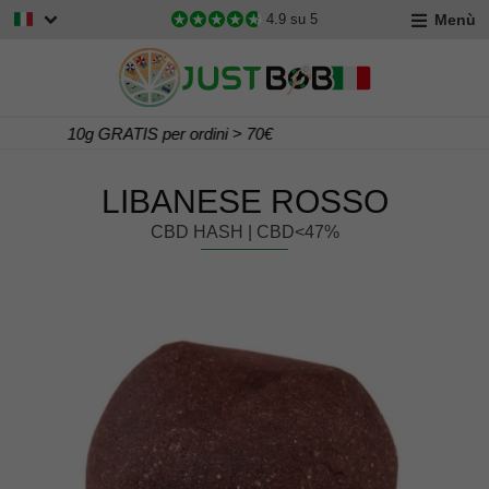
Menù
4.9
su 5
Consegna Gratis per ordini > 60€
LIBANESE ROSSO
CBD HASH | CBD<47%