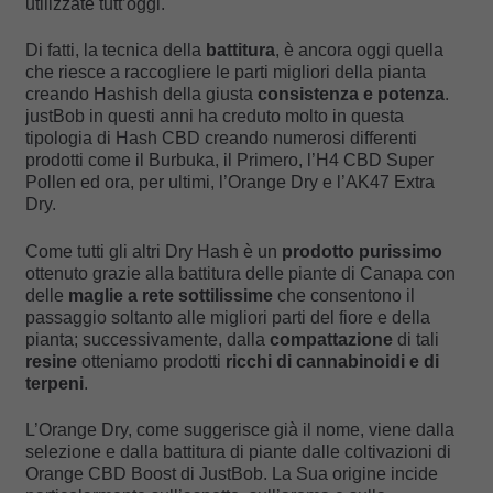
utilizzate tutt’oggi.
Di fatti, la tecnica della
battitura
, è ancora oggi quella
che riesce a raccogliere le parti migliori della pianta
creando Hashish della giusta
consistenza e potenza
.
justBob in questi anni ha creduto molto in questa
tipologia di Hash CBD creando numerosi differenti
prodotti come il Burbuka, il Primero, l’H4 CBD Super
Pollen ed ora, per ultimi, l’Orange Dry e l’AK47 Extra
Dry.
Come tutti gli altri Dry Hash è un
prodotto purissimo
ottenuto grazie alla battitura delle piante di Canapa con
delle
maglie a rete sottilissime
che consentono il
passaggio soltanto alle migliori parti del fiore e della
pianta; successivamente, dalla
compattazione
di tali
resine
otteniamo prodotti
ricchi di cannabinoidi e di
terpeni
.
L’Orange Dry, come suggerisce già il nome, viene dalla
selezione e dalla battitura di piante dalle coltivazioni di
Orange CBD Boost di JustBob. La Sua origine incide