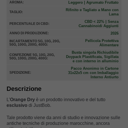
Leggero | Agrumato Fruttato
AROMA:
Rifinito e Tagliato a Mano con
TAGLIO:
Lama
CBD < 22% | Senza
PERCENTUALE DI CBD:
Cannabinoidi Aggiunti
2026
ANNO DI PRODUZIONE:
Pellicola Protettiva
INCARTAMENTO 5G, 10G, 20G,
50G, 100G, 200G, 400G:
Alimentare
Busta singola Richiudibile
CONFEZIONE 5G, 10G, 20G,
Doypack Plastificata, Sigillata
50G, 100G, 200G, 400G:
e con interno in alluminio
Pacco Anonimo in Cartone
31x22x5 cm con Imballaggio
SPEDIZIONE:
Interno Antiurto
Descrizione
L’
Orange Dry
è un prodotto innovativo e del tutto
esclusivo
di JustBob.
Tale prodotto viene da anni di studio e innovazione sulle
antiche tecniche di produzione marocchine, ancora