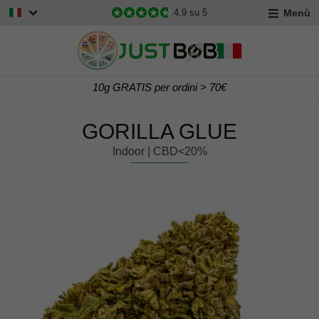
Menù
4.9
su 5
Consegna Gratis per ordini > 60€
GORILLA GLUE
Indoor | CBD<20%