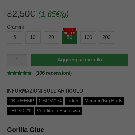
82,50
€
(
1,65
€
/g)
Grammi
5
10
20
50
100
200
GORILLA
Aggiungi al carrello
GLUE
quantità
(
106
recensioni)
Valutato
106
4.65
su 5
INFORMAZIONI SULL'ARTICOLO
su base di
CBD HEMP
CBD<20%
Indoor
Medium/Big Buds
recensioni
THC<0.2%
Vendita In Esclusiva
Gorilla Glue