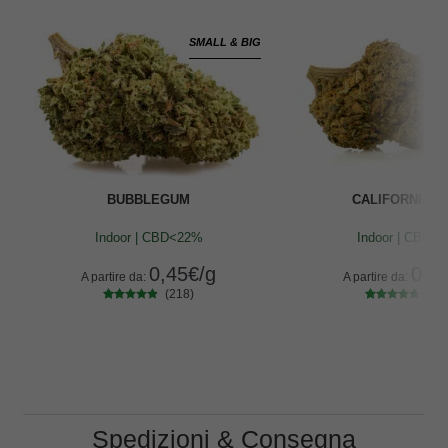
SMALL & BIG
BUBBLEGUM
CALIFORNIA H
Indoor | CBD<22%
Indoor | CBD<
0,45
€
/g
0,5
A partire da:
A partire da:
(218)
(21
218
Valutato
212
Valutato
4.66
su 5
4.61
su 5
su base di
su base di
recensioni
recensioni
Spedizioni & Consegna