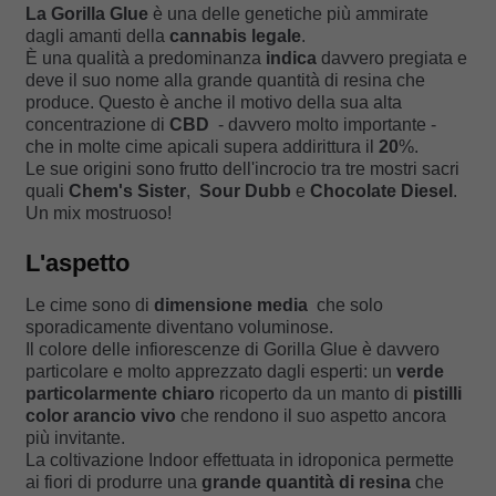
La Gorilla Glue
è una delle genetiche più ammirate
dagli amanti della
cannabis legale
.
È una qualità a predominanza
indica
davvero pregiata e
deve il suo nome alla grande quantità di resina che
produce. Questo è anche il motivo della sua alta
concentrazione di
CBD
- davvero molto importante -
che in molte cime apicali supera addirittura il
20
%.
Le sue origini sono frutto dell'incrocio tra tre mostri sacri
quali
Chem's Sister
,
Sour Dubb
e
Chocolate Diesel
.
Un mix mostruoso!
L'aspetto
Le cime sono di
dimensione media
che solo
sporadicamente diventano voluminose.
Il colore delle infiorescenze di Gorilla Glue è davvero
particolare e molto apprezzato dagli esperti: un
verde
particolarmente chiaro
ricoperto da un manto di
pistilli
color arancio vivo
che rendono il suo aspetto ancora
più invitante.
La coltivazione Indoor effettuata in idroponica permette
ai fiori di produrre una
grande quantità di resina
che