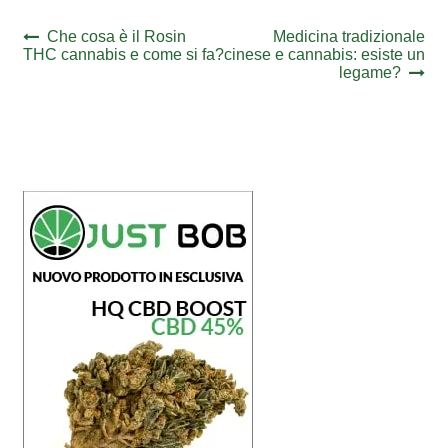
Navigazione
Previous
Next
Che cosa è il Rosin
Medicina tradizionale
post:
post:
THC cannabis e come si fa?
cinese e cannabis: esiste un
articoli
legame?