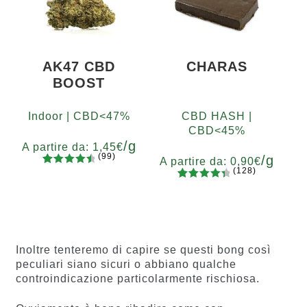
recensio
ni
AK47 CBD
CHARAS
BOOST
Indoor | CBD<47%
CBD HASH |
CBD<45%
/g
A partire da:
1,45
€
(99)
/g
A partire da:
0,90
€
(128)
99
Valutato
Grammi
128
Valutato
4.67
su 5
5
10
20
50
100
200
Grammi
4.55
su 5
su base
5
10
20
50
100
200
su base
di
di
recension
recensio
i
Inoltre tenteremo di capire se questi bong così
ni
peculiari siano sicuri o abbiano qualche
controindicazione particolarmente rischiosa.