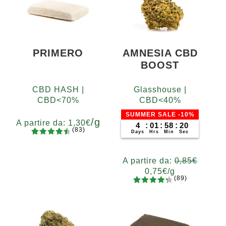
PRIMERO
AMNESIA CBD
BOOST
CBD HASH |
Glasshouse |
CBD<70%
CBD<40%
SUMMER SALE -10%
/g
A partire da:
1,30
€
4
:
01
:
58
:
19
(83)
Days
Hrs
Min
Sec
83
Valutato
Grammi
4.65
su 5
5
10
20
50
100
200
A partire da:
0,85
€
su base
0,75
€
/g
di
(89)
recensio
89
Valutato
Grammi
ni
4.48
su 5
5
10
20
50
100
200
su base
400
di