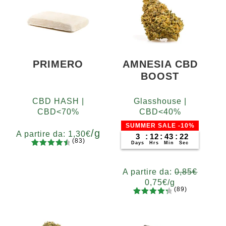
PRIMERO
AMNESIA CBD
BOOST
CBD HASH |
Glasshouse |
CBD<70%
CBD<40%
SUMMER SALE -10%
/g
A partire da:
1,30
€
3
:
12
:
43
:
21
(83)
Days
Hrs
Min
Sec
83
Valutato
Grammi
4.65
su 5
5
10
20
50
100
200
A partire da:
0,85
€
su base
0,75
€
/g
di
(89)
recensio
89
Valutato
Grammi
ni
4.48
su 5
5
10
20
50
100
200
su base
400