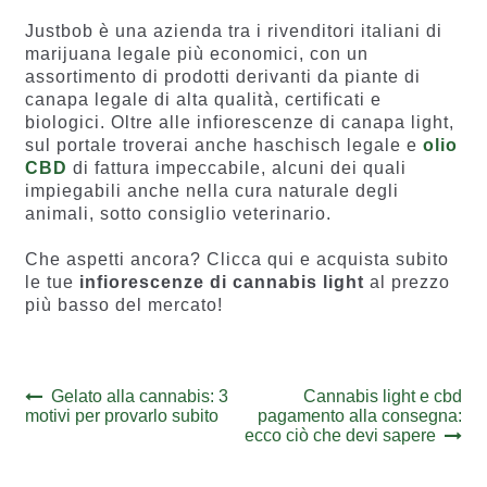
Justbob è una azienda tra i rivenditori italiani di
marijuana legale più economici, con un
assortimento di prodotti derivanti da piante di
canapa legale di alta qualità, certificati e
biologici. Oltre alle infiorescenze di canapa light,
sul portale troverai anche haschisch legale e
olio
CBD
di fattura impeccabile, alcuni dei quali
impiegabili anche nella cura naturale degli
animali, sotto consiglio veterinario.
Che aspetti ancora? Clicca qui e acquista subito
le tue
infiorescenze di cannabis light
al prezzo
più basso del mercato!
Navigazione
Previous
Next
Gelato alla cannabis: 3
Cannabis light e cbd
post:
post:
motivi per provarlo subito
pagamento alla consegna:
articoli
ecco ciò che devi sapere