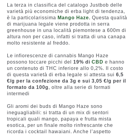
La terza in classifica del catalogo Justbob delle
varietà più economiche di erba light di tendenza,
è la particolarissima
Mango Haze
.
Questa qualità
di marijuana legale viene prodotta in serra
greenhouse in una località piemontese a 600m di
altura non per caso, infatti si tratta di una canapa
molto resistente al freddo.
Le infiorescenze di cannabis Mango Haze
possono toccare picchi del
19% di
CBD
e hanno
un contenuto di THC inferiore allo 0,2%. Il costo
di questa varietà di erba legale si attesta sui
6,5
€/g per la confezione da 3g e sui 3,05 €/g per il
formato da 100g
, oltre alla serie di formati
intermedi
Gli aromi dei buds di Mango Haze sono
ineguagliabili: si tratta di un mix di sentori
tropicali quali mango, papaya e frutta mista
esotica, per un finale molto rinfrescante che
ricorda i cocktail hawaiani. Anche l’aspetto