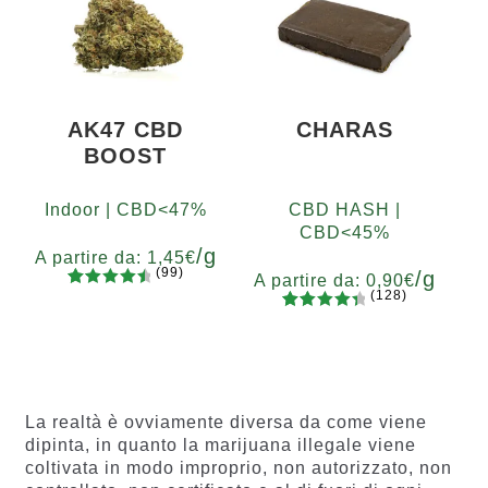
di
recensio
ni
AK47 CBD
CHARAS
BOOST
Indoor | CBD<47%
CBD HASH |
CBD<45%
/g
A partire da:
1,45
€
(99)
/g
A partire da:
0,90
€
(128)
99
Valutato
Grammi
128
Valutato
4.67
su 5
5
10
20
50
100
200
Grammi
4.55
su 5
su base
5
10
20
50
100
200
su base
di
di
recension
recensio
i
La realtà è ovviamente diversa da come viene
ni
dipinta, in quanto la marijuana illegale viene
coltivata in modo improprio, non autorizzato, non