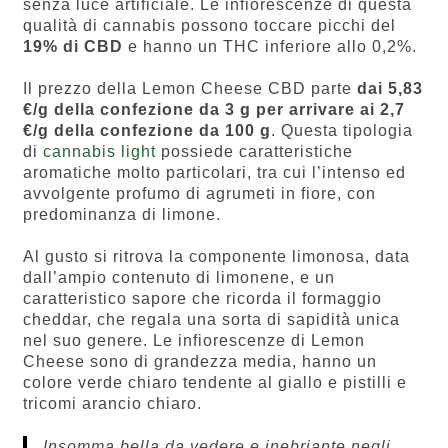
senza luce artificiale. Le infiorescenze di questa
qualità di cannabis possono toccare picchi del
19% di CBD
e hanno un THC inferiore allo 0,2%.
Il prezzo della Lemon Cheese CBD parte
dai 5,83
€/g della confezione da 3 g per arrivare ai 2,7
€/g della confezione da 100 g
. Questa tipologia
di
cannabis light
possiede caratteristiche
aromatiche molto particolari, tra cui l’intenso ed
avvolgente profumo di agrumeti in fiore, con
predominanza di limone.
Al gusto si ritrova la componente limonosa, data
dall’ampio contenuto di limonene, e un
caratteristico sapore che ricorda il formaggio
cheddar, che regala una sorta di sapidità unica
nel suo genere. Le infiorescenze di Lemon
Cheese sono di grandezza media, hanno un
colore verde chiaro tendente al giallo e pistilli e
tricomi arancio chiaro.
Insomma bella da vedere e inebriante negli