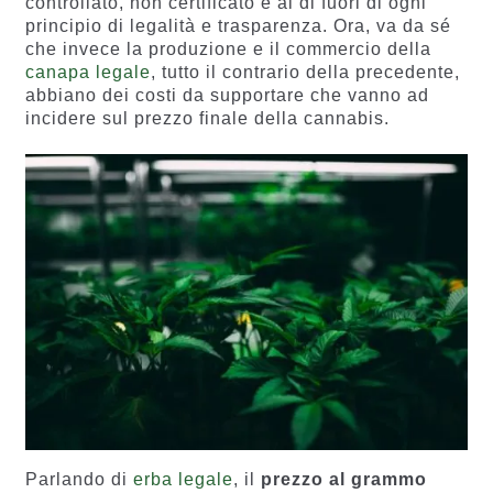
controllato, non certificato e al di fuori di ogni
principio di legalità e trasparenza. Ora, va da sé
che invece la produzione e il commercio della
canapa legale
, tutto il contrario della precedente,
abbiano dei costi da supportare che vanno ad
incidere sul prezzo finale della cannabis.
Parlando di
erba legale
, il
prezzo al grammo