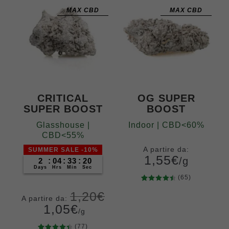
ni
MAX CBD
MAX CBD
CRITICAL
OG SUPER
SUPER BOOST
BOOST
Glasshouse |
Indoor | CBD<60%
CBD<55%
A partire da:
SUMMER SALE -10%
1,55
€
/g
2
:
04
:
33
:
19
Days
Hrs
Min
Sec
(65)
65
Valutato
Grammi
1,20
€
4.62
su 5
A partire da:
5
10
20
50
1,05
€
su base
/g
100
200
di
recensio
(77)