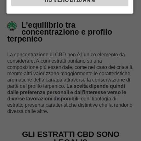
HO MENO DI 18 ANNI
di vista sull’esperienza di chi ha già acquistato il
prodotto.
L’equilibrio tra
concentrazione e profilo
terpenico
La concentrazione di CBD non è l’unico elemento da
considerare. Alcuni estratti puntano su una
composizione più essenziale, come nel caso dei cristalli,
mentre altri valorizzano maggiormente le caratteristiche
aromatiche della canapa attraverso la conservazione di
parte del profilo terpenico.
La scelta dipende quindi
dalle preferenze personali e dall’interesse verso le
diverse lavorazioni disponibili
: ogni tipologia di
estratto presenta caratteristiche distintive che la rendono
diversa dalle altre.
GLI ESTRATTI CBD SONO