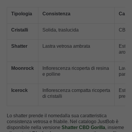
Tipologia
Consistenza
Carat
Cristalli
Solida, traslucida
CBD is
Shatter
Lastra vetrosa ambrata
Estrat
aromat
Moonrock
Infiorescenza ricoperta di resina
Lavora
e polline
partic
Icerock
Infiorescenza compatta ricoperta
Estratt
di cristalli
prese
Lo shatter prende il nomedalla sua caratteristica
consistenza vetrosa e friabile. Nel catalogo JustBob è
disponibile nella versione
Shatter CBD Gorilla
, insieme