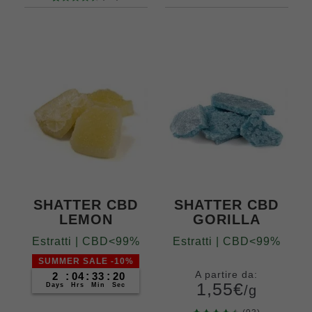
ni
77
Valutato
4.52
su 5
Grammi
su base
5
10
20
50
di
100
200
400
recensio
ni
SHATTER CBD
SHATTER CBD
LEMON
GORILLA
Estratti | CBD<99%
Estratti | CBD<99%
SUMMER SALE -10%
A partire da:
2
:
04
:
33
:
19
1,55
€
Days
Hrs
Min
Sec
/g