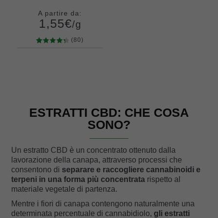
A partire da:
1,55
€
/g
(80)
80
Valutato
Grammi
4.45
su 5
5
10
20
50
su base
100
200
di
recensio
ni
ESTRATTI CBD: CHE COSA
SONO?
Un estratto CBD è un concentrato ottenuto dalla
lavorazione della canapa, attraverso processi che
consentono di
separare e raccogliere cannabinoidi e
terpeni in una forma più concentrata
rispetto al
materiale vegetale di partenza.
Mentre i fiori di canapa contengono naturalmente una
determinata percentuale di cannabidiolo,
gli estratti