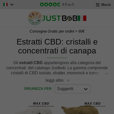
Menù
4.9
su 5
Consegna Gratis per ordini > 60€
Estratti CBD: cristalli e
concentrati di canapa
Gli
estratti CBD
appartengono alla categoria dei
concentrati del catalogo Justbob. La gamma comprende
cristalli di CBD isolato, shatter, moonrock e icerock,
ottenuti da canapa certificata coltivata nell’Unione
leggi altro
Europea.
Tutti i prodotti sono sottoposti ad
analisi di laboratorio
Suggeriti
ORGANIZZA PER:
prima della commercializzazione
e presentano livelli di
THC conformi ai limiti previsti dalla normativa vigente.
Le diverse tecniche di lavorazione conferiscono agli
MAX CBD
MAX CBD
estratti caratteristiche specifiche in termini di aspetto,
consistenza e composizione.