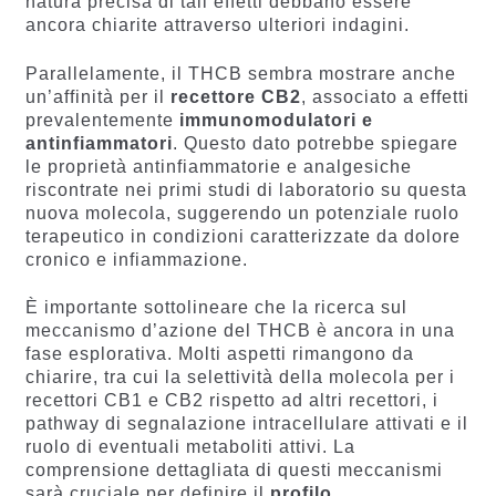
natura precisa di tali effetti debbano essere
ancora chiarite attraverso ulteriori indagini.
Parallelamente, il THCB sembra mostrare anche
un’affinità per il
recettore CB2
, associato a effetti
prevalentemente
immunomodulatori e
antinfiammatori
. Questo dato potrebbe spiegare
le proprietà antinfiammatorie e analgesiche
riscontrate nei primi studi di laboratorio su questa
nuova molecola, suggerendo un potenziale ruolo
terapeutico in condizioni caratterizzate da dolore
cronico e infiammazione.
È importante sottolineare che la ricerca sul
meccanismo d’azione del THCB è ancora in una
fase esplorativa. Molti aspetti rimangono da
chiarire, tra cui la selettività della molecola per i
recettori CB1 e CB2 rispetto ad altri recettori, i
pathway di segnalazione intracellulare attivati e il
ruolo di eventuali metaboliti attivi. La
comprensione dettagliata di questi meccanismi
sarà cruciale per definire il
profilo