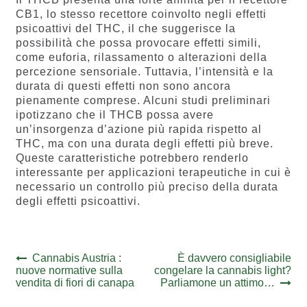
CB1, lo stesso recettore coinvolto negli effetti
psicoattivi del THC, il che suggerisce la
possibilità che possa provocare effetti simili,
come euforia, rilassamento o alterazioni della
percezione sensoriale. Tuttavia, l’intensità e la
durata di questi effetti non sono ancora
pienamente comprese. Alcuni studi preliminari
ipotizzano che il THCB possa avere
un’insorgenza d’azione più rapida rispetto al
THC, ma con una durata degli effetti più breve.
Queste caratteristiche potrebbero renderlo
interessante per applicazioni terapeutiche in cui è
necessario un controllo più preciso della durata
degli effetti psicoattivi.
Navigazione
Previous
Next
Cannabis Austria :
È davvero consigliabile
post:
post:
nuove normative sulla
congelare la cannabis light?
articoli
vendita di fiori di canapa
Parliamone un attimo…