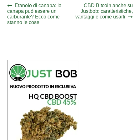
Navigazione
Previous
Next
Etanolo di canapa: la
CBD Bitcoin anche su
post:
post:
canapa può essere un
Justbob: caratteristiche,
articoli
carburante? Ecco come
vantaggi e come usarli
stanno le cose