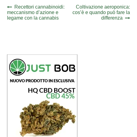
Navigazione
Previous
Next
Recettori cannabinoidi:
Coltivazione aeroponica:
post:
post:
meccanismo d’azione e
cos’è e quando può fare la
articoli
legame con la cannabis
differenza