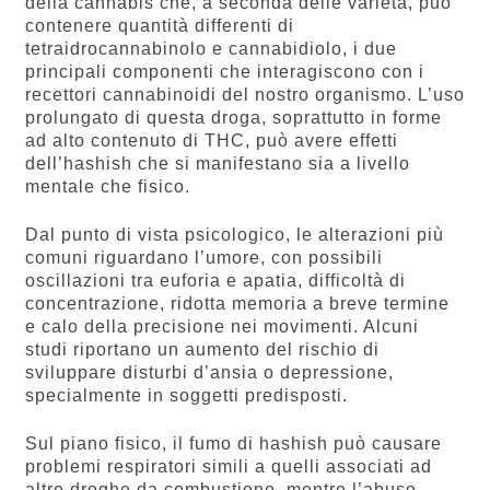
della cannabis che, a seconda delle varietà, può
contenere quantità differenti di
tetraidrocannabinolo e cannabidiolo, i due
principali componenti che interagiscono con i
recettori cannabinoidi del nostro organismo. L’uso
prolungato di questa droga, soprattutto in forme
ad alto contenuto di THC, può avere effetti
dell’hashish che si manifestano sia a livello
mentale che fisico.
Dal punto di vista psicologico, le alterazioni più
comuni riguardano l’umore, con possibili
oscillazioni tra euforia e apatia, difficoltà di
concentrazione, ridotta memoria a breve termine
e calo della precisione nei movimenti. Alcuni
studi riportano un aumento del rischio di
sviluppare disturbi d’ansia o depressione,
specialmente in soggetti predisposti.
Sul piano fisico, il fumo di hashish può causare
problemi respiratori simili a quelli associati ad
altre droghe da combustione, mentre l’abuso