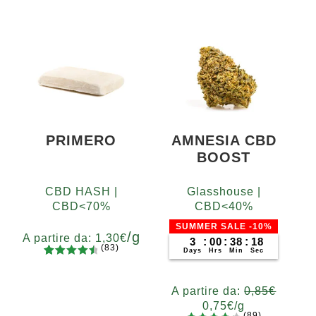
PRIMERO
AMNESIA CBD
BOOST
CBD HASH |
Glasshouse |
CBD<70%
CBD<40%
SUMMER SALE -10%
/g
A partire da:
1,30
€
3
:
00
:
38
:
17
(83)
Days
Hrs
Min
Sec
83
Valutato
Grammi
4.65
su 5
5
10
20
50
100
200
A partire da:
0,85
€
su base
0,75
€
/g
di
(89)