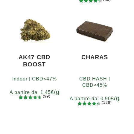
recensio
89
Valutato
Grammi
ni
4.48
su 5
5
10
20
50
100
200
su base
400
di
recensio
ni
AK47 CBD
CHARAS
BOOST
Indoor | CBD<47%
CBD HASH |
CBD<45%
/g
A partire da:
1,45
€
(99)
/g
A partire da:
0,90
€
(128)
99
Valutato
Grammi
128
Valutato
4.67
su 5
5
10
20
50
100
200
Grammi
4.55
su 5
su base
5
10
20
50
100
200
su base
di
di
recension