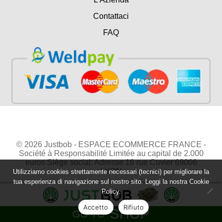
Contattaci
FAQ
© 2026 Justbob - ESPACE ECOMMERCE FRANCE -
Société à Responsabilité Limitée au capital de 2.000
euros Siège social: Adresse 16 rue Cuvier 69006
LYON
Utilizziamo cookies strettamente necessari (tecnici) per migliorare la
tua esperienza di navigazione sul nostro sito. Leggi la nostra
Cookie
Policy.
Accetto
Rifiuto
SHOP
GO TO