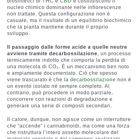
biosintetici di THC e
CBD
e costituiscono il
nucleo chimico dominante nelle infiorescenze
non trattate. Questa configurazione non è
casuale, ma il risultato di un equilibrio biochimico
che la pianta mantiene durante il proprio
sviluppo.
Il passaggio dalle forme acide a quelle neutre
avviene tramite decarbossilazione
, un processo
termicamente indotto che comporta la perdita di
una molecola di CO₂. È un meccanismo ben noto
e ampiamente documentato. Ciò che spesso
viene trascurato è che la
decarbossilazione
non è
un evento isolato né sempre completo. Al
contrario, può procedere in modo parziale,
concorrere con reazioni di degradazione e
generare una serie di composti secondari.
Il calore, dunque, non agisce come un interruttore
che “accende” i cannabinoidi, ma come una forza
che ristruttura l’intero assetto molecolare del
materiale vegetale o del campione analizzato.