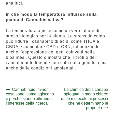
analitici.
In che modo la temperatura influisce sulla
pianta di Cannabis sativa?
La temperatura agisce come un vero fattore di
stress biologico per la pianta. Lo stress da caldo
può ridurre i cannabinoidi acidi come THCA e
CBDA e aumentare CBD e CBN, influenzando
anche l’espressione dei geni coinvolti nella
biosintesi. Questo dimostra che il profilo dei
cannabinoidi dipende non solo dalla genetica, ma
anche dalle condizioni ambientali.
Navigazione
Previous
Next
Cannabinoidi minori:
La chimica della canapa
post:
post:
cosa sono, come agiscono
spiegata in modo chiaro:
articoli
e perché stanno attirando
dalle molecole ai processi
l’interesse della ricerca
che ne determinano le
proprietà