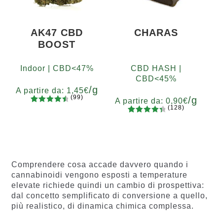
ni
AK47 CBD
CHARAS
BOOST
Indoor | CBD<47%
CBD HASH |
CBD<45%
/g
A partire da:
1,45
€
(99)
/g
A partire da:
0,90
€
(128)
99
Valutato
Grammi
128
Valutato
4.67
su 5
5
10
20
50
100
200
Grammi
4.55
su 5
su base
5
10
20
50
100
200
su base
di
di
recension
recensio
i
Comprendere cosa accade davvero quando i
ni
cannabinoidi vengono esposti a temperature
elevate richiede quindi un cambio di prospettiva:
dal concetto semplificato di conversione a quello,
più realistico, di dinamica chimica complessa.