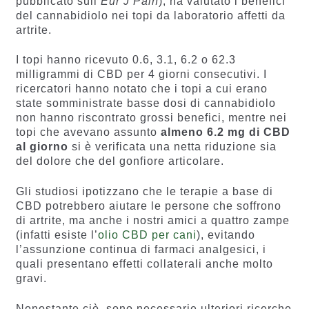
pubblicato sull’
Eur J Pain
), ha valutato i benefici
del cannabidiolo nei topi da laboratorio affetti da
artrite.
I topi hanno ricevuto 0.6, 3.1, 6.2 o 62.3
milligrammi di CBD per 4 giorni consecutivi. I
ricercatori hanno notato che i topi a cui erano
state somministrate basse dosi di cannabidiolo
non hanno riscontrato grossi benefici, mentre nei
topi che avevano assunto
almeno 6.2 mg di CBD
al giorno
si è verificata una netta riduzione sia
del dolore che del gonfiore articolare.
Gli studiosi ipotizzano che le terapie a base di
CBD potrebbero aiutare le persone che soffrono
di artrite, ma anche i nostri amici a quattro zampe
(infatti esiste l’
olio CBD per cani
), evitando
l’assunzione continua di farmaci analgesici, i
quali presentano effetti collaterali anche molto
gravi.
Nonostante ciò, sono necessarie ulteriori ricerche