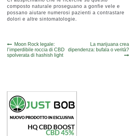
composto naturale proseguano a gonfie vele e
possano aiutare numerosi pazienti a contrastare
dolori e altre sintomatologie.
Navigazione
Previous
Next
Moon Rock legale:
La marijuana crea
post:
post:
l’imperdibile roccia di CBD
dipendenza: bufala o verità?
articoli
spolverata di hashish light