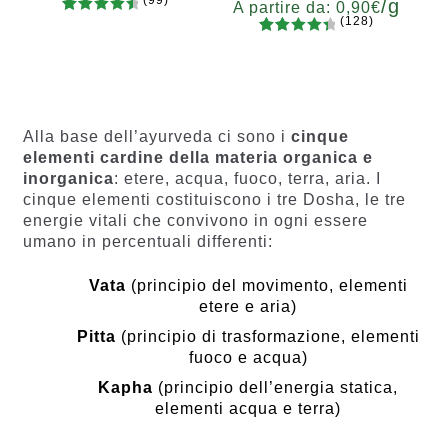
(99)
/g
A partire da:
0,90
€
(128)
99
Valutato
Grammi
128
Valutato
4.67
su 5
5
10
20
50
100
200
Grammi
4.55
su 5
su base
5
10
20
50
100
200
su base
di
di
recension
recensio
i
Alla base dell’ayurveda ci sono i
cinque
ni
elementi cardine della materia organica e
inorganica
: etere, acqua, fuoco, terra, aria. I
cinque elementi costituiscono i tre Dosha, le tre
energie vitali che convivono in ogni essere
umano in percentuali differenti:
Vata
(principio del movimento, elementi
etere e aria)
Pitta
(principio di trasformazione, elementi
fuoco e acqua)
Kapha
(principio dell’energia statica,
elementi acqua e terra)