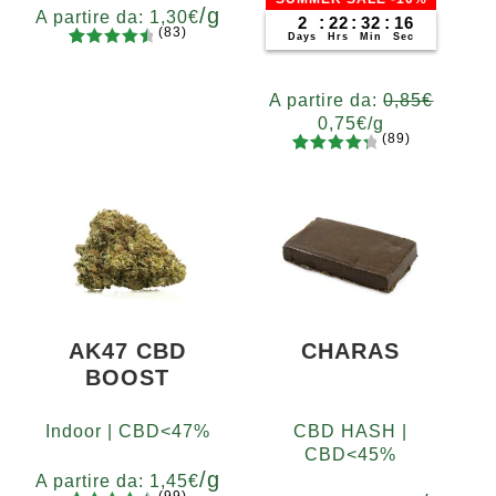
/g
A partire da:
1,30
€
2
:
22
:
32
:
15
(83)
Days
Hrs
Min
Sec
83
Valutato
Grammi
4.65
su 5
5
10
20
50
100
200
A partire da:
0,85
€
su base
0,75
€
/g
di
(89)
recensio
89
Valutato
Grammi
ni
4.48
su 5
5
10
20
50
100
200
su base
400
di
recensio
ni
AK47 CBD
CHARAS
BOOST
Indoor | CBD<47%
CBD HASH |
CBD<45%
/g
A partire da:
1,45
€