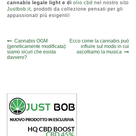
cannabis legale light e di
olio cbd
nel nostro sito
Justbob.it
, prodotti da collezione pensati per gli
appassionati più esigenti!
Navigazione
Previous
Next
Cannabis OGM
Ecco come la cannabis può
post:
post:
(geneticamente modificata):
influire sul modo in cui
articoli
siamo sicuri che esista
ascoltiamo la musica
davvero?