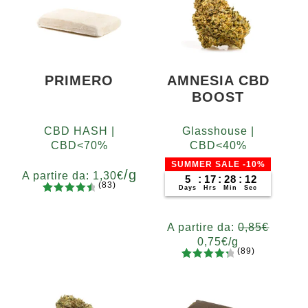
PRIMERO
AMNESIA CBD
BOOST
CBD HASH |
Glasshouse |
CBD<70%
CBD<40%
SUMMER SALE -10%
/g
A partire da:
1,30
€
5
:
17
:
28
:
11
(83)
Days
Hrs
Min
Sec
83
Valutato
Grammi
4.65
su 5
5
10
20
50
100
200
A partire da:
0,85
€
su base
0,75
€
/g
di
(89)
recensio
89
Valutato
Grammi
ni
4.48
su 5
5
10
20
50
100
200
su base
400