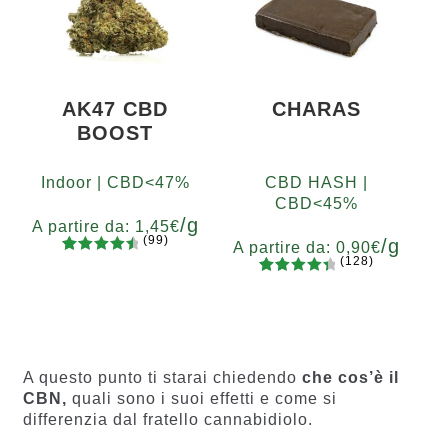
di
recensio
ni
AK47 CBD
CHARAS
BOOST
Indoor | CBD<47%
CBD HASH |
CBD<45%
/g
A partire da:
1,45
€
(99)
/g
A partire da:
0,90
€
(128)
99
Valutato
Grammi
128
Valutato
4.67
su 5
5
10
20
50
100
200
Grammi
4.55
su 5
su base
5
10
20
50
100
200
su base
di
di
recension
recensio
i
A questo punto ti starai chiedendo
che cos’è il
ni
CBN,
quali sono i suoi effetti e come si
differenzia dal fratello cannabidiolo.