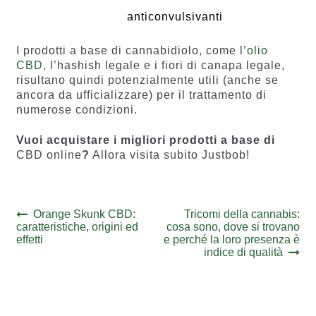
anticonvulsivanti
I prodotti a base di cannabidiolo, come l’
olio
CBD
, l’hashish legale e i fiori di canapa legale,
risultano quindi potenzialmente utili (anche se
ancora da ufficializzare) per il trattamento di
numerose condizioni.
Vuoi acquistare i migliori prodotti a base di
CBD online
?
Allora visita subito Justbob!
Navigazione
Previous
Next
Orange Skunk CBD:
Tricomi della cannabis:
post:
post:
caratteristiche, origini ed
cosa sono, dove si trovano
articoli
effetti
e perché la loro presenza è
indice di qualità