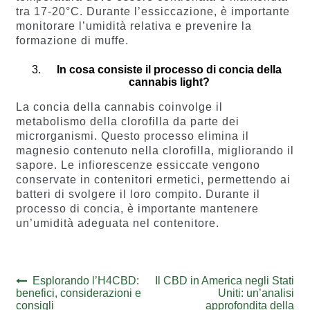
tra 17-20°C. Durante l’essiccazione, è importante
monitorare l’umidità relativa e prevenire la
formazione di muffe.
In cosa consiste il processo di concia della
cannabis light?
La concia della cannabis coinvolge il
metabolismo della clorofilla da parte dei
microrganismi. Questo processo elimina il
magnesio contenuto nella clorofilla, migliorando il
sapore. Le infiorescenze essiccate vengono
conservate in contenitori ermetici, permettendo ai
batteri di svolgere il loro compito. Durante il
processo di concia, è importante mantenere
un’umidità adeguata nel contenitore.
Navigazione
Previous
Next
Esplorando l’H4CBD:
Il CBD in America negli Stati
post:
post:
benefici, considerazioni e
Uniti: un’analisi
articoli
consigli
approfondita della