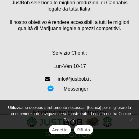
JustBob seleziona le migliori produzioni di Cannabis
legale da tutta Italia.
Il nostro obiettivo è rendere accessibili a tutti le migliori
qualità di Marijuana legale a prezzi competitivi.
Servizio Clienti:
Lun-Ven 10-17
info@justbob.it
Messenger
Utilizziamo cookies strettamente necessari (tecnici) per migliorare la
INFORMATIVA SULLA PRIVACY
tua esperienza di navigazione sul nostro sito. Leggi la nostra
Cookie
Policy.
POLITICA COOKIE
Accetto
Rifiuto
SHOP
GO TO
Condizioni Generali di Vendita