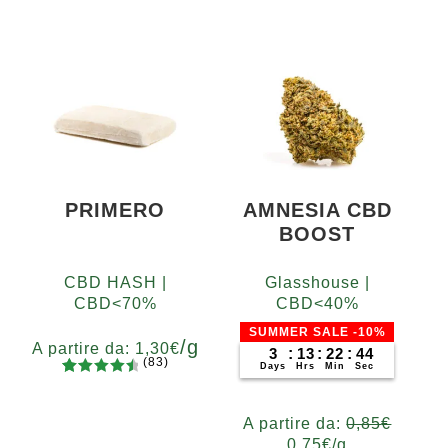
PRIMERO
AMNESIA CBD
BOOST
CBD HASH |
Glasshouse |
CBD<70%
CBD<40%
SUMMER SALE -10%
/g
A partire da:
1,30
€
3
:
13
:
22
:
42
(83)
Days
Hrs
Min
Sec
83
Valutato
Grammi
4.65
su 5
5
10
20
50
100
200
A partire da:
0,85
€
su base
0,75
€
/g