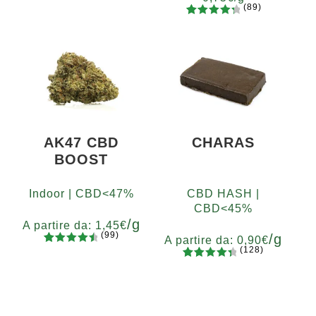
di
(89)
recensio
89
Valutato
Grammi
ni
4.48
su 5
5
10
20
50
100
200
su base
400
di
recensio
ni
AK47 CBD
CHARAS
BOOST
Indoor | CBD<47%
CBD HASH |
CBD<45%
/g
A partire da:
1,45
€
(99)
/g
A partire da:
0,90
€
(128)
99
Valutato
Grammi
128
Valutato
4.67
su 5
5
10
20
50
100
200
Grammi
4.55
su 5
su base
5
10
20
50
100
200
su base
di
di
recension