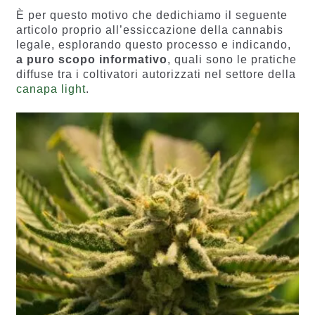
recensio
i
È per questo motivo che dedichiamo il seguente
ni
articolo proprio all’essiccazione della cannabis
legale, esplorando questo processo e indicando,
a puro scopo informativo
, quali sono le pratiche
diffuse tra i coltivatori autorizzati nel settore della
canapa light
.