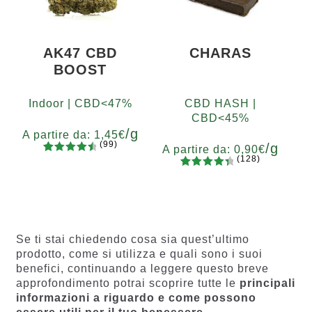
ni
AK47 CBD
CHARAS
BOOST
Indoor | CBD<47%
CBD HASH |
CBD<45%
/g
A partire da:
1,45
€
(99)
/g
A partire da:
0,90
€
(128)
99
Valutato
Grammi
128
Valutato
4.67
su 5
5
10
20
50
100
200
Grammi
4.55
su 5
su base
5
10
20
50
100
200
su base
di
di
recension
recensio
i
Se ti stai chiedendo cosa sia quest’ultimo
ni
prodotto, come si utilizza e quali sono i suoi
benefici, continuando a leggere questo breve
approfondimento potrai scoprire tutte le
principali
informazioni a riguardo e come possono