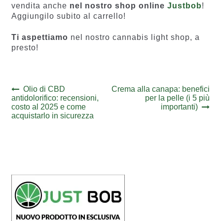
vendita anche
nel nostro shop online
Justbob
!
Aggiungilo subito al carrello!
Ti aspettiamo
nel nostro cannabis light shop, a
presto!
Navigazione
Previous
Next
Olio di CBD
Crema alla canapa: benefici
post:
post:
antidolorifico: recensioni,
per la pelle (i 5 più
articoli
costo al 2025 e come
importanti)
acquistarlo in sicurezza