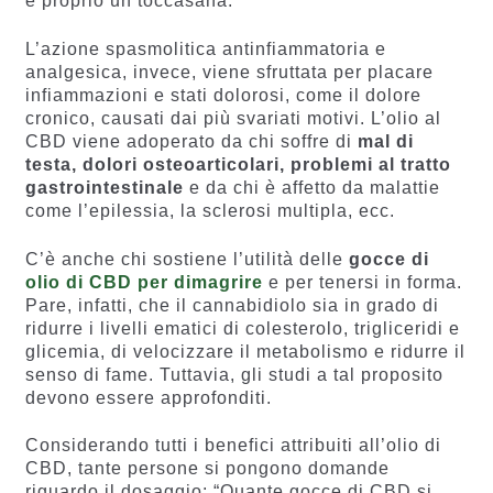
è proprio un toccasana.
L’azione spasmolitica antinfiammatoria e
analgesica, invece, viene sfruttata per placare
infiammazioni e stati dolorosi, come il dolore
cronico, causati dai più svariati motivi. L’olio al
CBD viene adoperato da chi soffre di
mal di
testa, dolori osteoarticolari, problemi al tratto
gastrointestinale
e da chi è affetto da malattie
come l’epilessia, la sclerosi multipla, ecc.
C’è anche chi sostiene l’utilità delle
gocce di
olio di CBD per dimagrire
e per tenersi in forma.
Pare, infatti, che il cannabidiolo sia in grado di
ridurre i livelli ematici di colesterolo, trigliceridi e
glicemia, di velocizzare il metabolismo e ridurre il
senso di fame. Tuttavia, gli studi a tal proposito
devono essere approfonditi.
Considerando tutti i benefici attribuiti all’olio di
CBD, tante persone si pongono domande
riguardo il dosaggio: “Quante gocce di CBD si