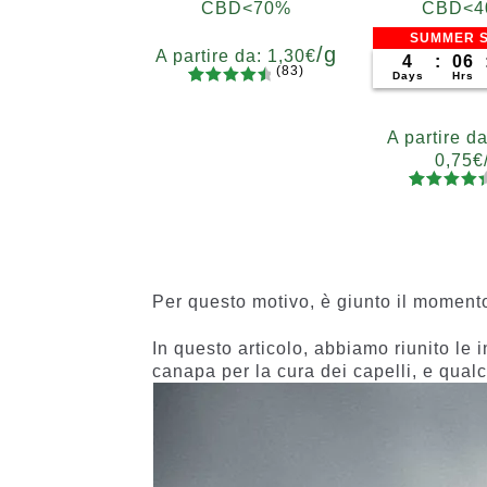
CBD<70%
CBD<4
SUMMER S
/g
A partire da:
1,30
€
4
:
06
(83)
Days
Hrs
83
Valutato
Grammi
4.65
su 5
5
10
20
50
100
A partire d
su base
200
0,75
€
di
recensio
89
Valutato
Gram
ni
4.48
su 5
5
10
20
5
su base
200
4
di
recensio
Per questo motivo, è giunto il momento
ni
In questo articolo, abbiamo riunito le i
canapa per la cura dei capelli, e qual