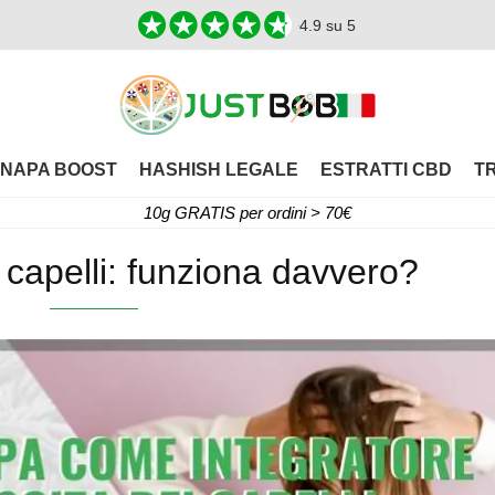
4.9
su 5
NAPA BOOST
HASHISH LEGALE
ESTRATTI CBD
T
10g GRATIS per ordini > 70€
 capelli: funziona davvero?