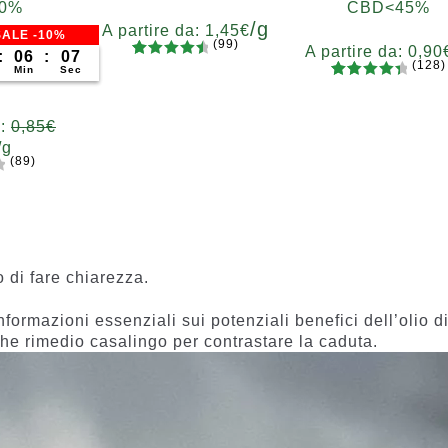
0%
CBD<45%
/g
A partire da:
1,45
€
ALE -10%
(99)
A partire da:
0,90
:
06
:
06
(128)
99
Valutato
Grammi
Min
Sec
128
Valutato
4.67
su 5
5
10
20
50
100
Grammi
4.55
su 5
su base
200
5
10
20
50
10
a:
0,85
€
su base
di
200
/g
di
recension
(89)
recensio
i
mi
ni
0
100
00
 di fare chiarezza.
nformazioni essenziali sui potenziali benefici dell’olio d
che rimedio casalingo per contrastare la caduta.