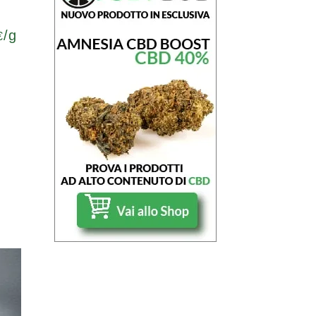
/g
€
0
i