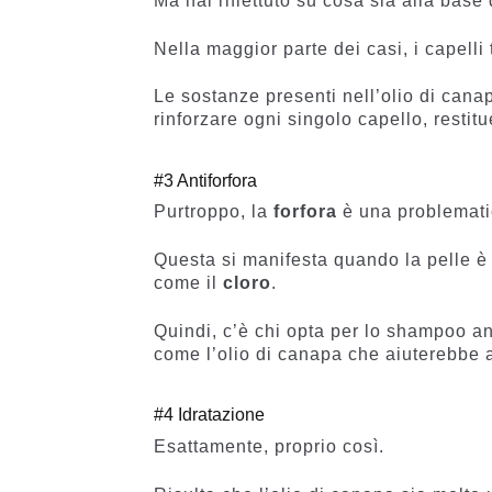
Ma hai riflettuto su cosa sia alla bas
Nella maggior parte dei casi, i capel
Le sostanze presenti nell’olio di canapa
rinforzare ogni singolo capello, restitu
#3 Antiforfora
Purtroppo, la
forfora
è una problematic
Questa si manifesta quando la pelle 
come il
cloro
.
Quindi, c’è chi opta per lo shampoo ant
come l’olio di canapa che aiuterebbe 
#4 Idratazione
Esattamente, proprio così.