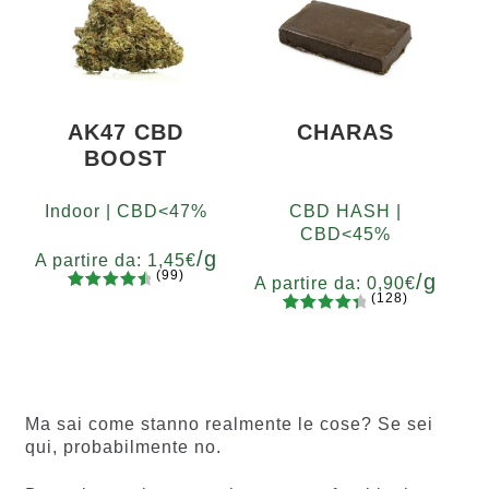
di
recensio
ni
AK47 CBD
CHARAS
BOOST
Indoor | CBD<47%
CBD HASH |
CBD<45%
/g
A partire da:
1,45
€
(99)
/g
A partire da:
0,90
€
(128)
99
Valutato
Grammi
128
Valutato
4.67
su 5
5
10
20
50
100
200
Grammi
4.55
su 5
su base
5
10
20
50
100
200
su base
di
di
recension
recensio
i
Ma sai come stanno realmente le cose? Se sei
ni
qui, probabilmente no.