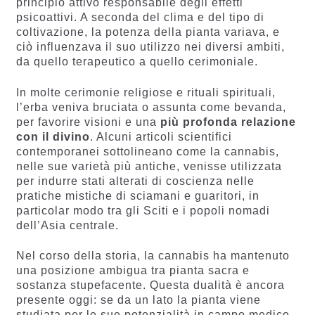
principio attivo responsabile degli effetti
psicoattivi. A seconda del clima e del tipo di
coltivazione, la potenza della pianta variava, e
ciò influenzava il suo utilizzo nei diversi ambiti,
da quello terapeutico a quello cerimoniale.
In molte cerimonie religiose e rituali spirituali,
l’erba veniva bruciata o assunta come bevanda,
per favorire visioni e una
più profonda relazione
con il divino
. Alcuni articoli scientifici
contemporanei sottolineano come la cannabis,
nelle sue varietà più antiche, venisse utilizzata
per indurre stati alterati di coscienza nelle
pratiche mistiche di sciamani e guaritori, in
particolar modo tra gli Sciti e i popoli nomadi
dell’Asia centrale.
Nel corso della storia, la cannabis ha mantenuto
una posizione ambigua tra pianta sacra e
sostanza stupefacente. Questa dualità è ancora
presente oggi: se da un lato la pianta viene
studiata per le sue potenzialità in campo medico