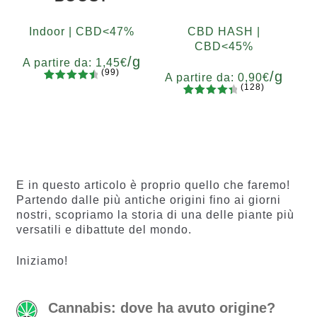
Indoor | CBD<47%
CBD HASH |
CBD<45%
/g
A partire da:
1,45
€
(99)
/g
A partire da:
0,90
€
(128)
99
Valutato
Grammi
128
Valutato
4.67
su 5
5
10
20
50
100
200
Grammi
4.55
su 5
su base
5
10
20
50
100
200
su base
di
di
recension
recensio
i
ni
E in questo articolo è proprio quello che faremo!
Partendo dalle più antiche origini fino ai giorni
nostri, scopriamo la storia di una delle piante più
versatili e dibattute del mondo.
Iniziamo!
Cannabis: dove ha avuto origine?