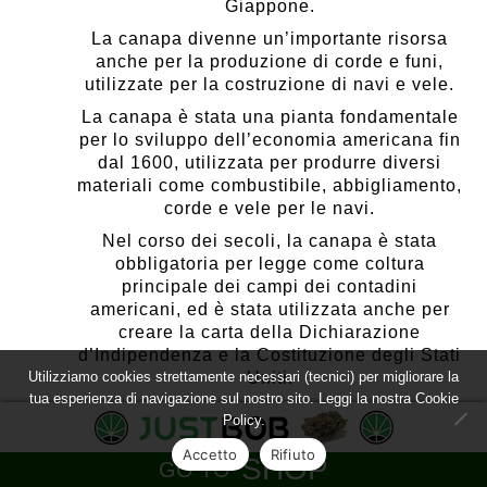
Giappone.
La canapa divenne un’importante risorsa
anche per la produzione di corde e funi,
utilizzate per la costruzione di navi e vele.
La canapa è stata una pianta fondamentale
per lo sviluppo dell’economia americana fin
dal 1600, utilizzata per produrre diversi
materiali come combustibile, abbigliamento,
corde e vele per le navi.
Nel corso dei secoli, la canapa è stata
obbligatoria per legge come coltura
principale dei campi dei contadini
americani, ed è stata utilizzata anche per
creare la carta della Dichiarazione
d’Indipendenza e la Costituzione degli Stati
Uniti.
Utilizziamo cookies strettamente necessari (tecnici) per migliorare la
tua esperienza di navigazione sul nostro sito. Leggi la nostra
Cookie
Nel XIX secolo, la canapa ha avuto un
Policy.
grande successo come forma di moneta
Accetto
Rifiuto
fiduciaria e ha dato origine a molte città
SHOP
GO TO
americane con nomi come Hempfield e