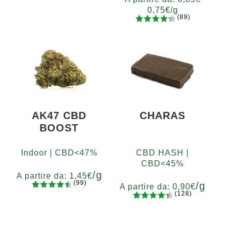
su base
0,75
€
/g
di
(89)
recensio
89
Valutato
Grammi
ni
4.48
su 5
5
10
20
50
100
200
su base
400
di
recensio
ni
AK47 CBD
CHARAS
BOOST
Indoor | CBD<47%
CBD HASH |
CBD<45%
/g
A partire da:
1,45
€
(99)
/g
A partire da:
0,90
€
(128)
99
Valutato
Grammi
128
Valutato
4.67
su 5
5
10
20
50
100
200
Grammi
4.55
su 5
su base
5
10
20
50
100
200
su base
di