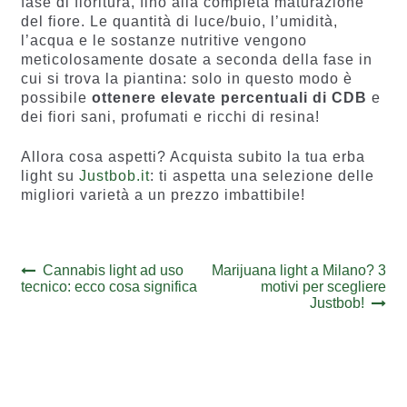
fase di fioritura, fino alla completa maturazione
del fiore. Le quantità di luce/buio, l’umidità,
l’acqua e le sostanze nutritive vengono
meticolosamente dosate a seconda della fase in
cui si trova la piantina: solo in questo modo è
possibile
ottenere elevate percentuali di CDB
e
dei fiori sani, profumati e ricchi di resina!
Allora cosa aspetti? Acquista subito la tua erba
light su
Justbob.it
: ti aspetta una selezione delle
migliori varietà a un prezzo imbattibile!
Navigazione
Previous
Next
Cannabis light ad uso
Marijuana light a Milano? 3
post:
post:
tecnico: ecco cosa significa
motivi per scegliere
articoli
Justbob!