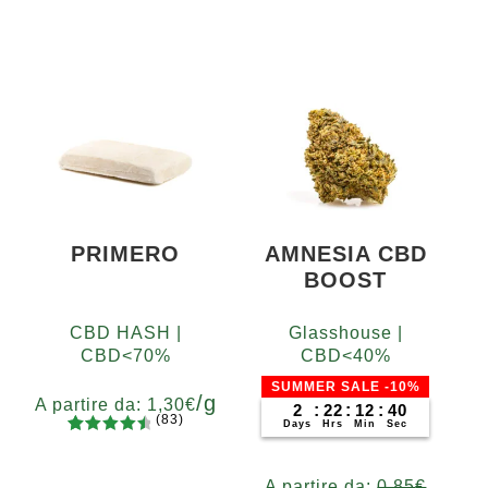
PRIMERO
AMNESIA CBD
BOOST
CBD HASH |
Glasshouse |
CBD<70%
CBD<40%
SUMMER SALE -10%
/g
A partire da:
1,30
€
2
:
22
:
12
:
39
(83)
Days
Hrs
Min
Sec
83
Valutato
Grammi
4.65
su 5
5
10
20
50
100
200
A partire da:
0,85
€