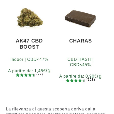
ni
4.48
su 5
5
10
20
50
100
200
su base
400
di
recensio
ni
AK47 CBD
CHARAS
BOOST
Indoor | CBD<47%
CBD HASH |
CBD<45%
/g
A partire da:
1,45
€
(99)
/g
A partire da:
0,90
€
(128)
99
Valutato
Grammi
128
Valutato
4.67
su 5
5
10
20
50
100
200
Grammi
4.55
su 5
su base
5
10
20
50
100
200
su base
di
di
recension
recensio
i
La rilevanza di questa scoperta deriva dalla
ni