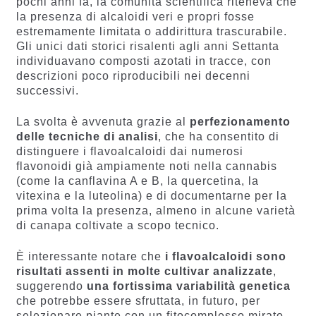
pochi anni fa, la comunità scientifica riteneva che
la presenza di alcaloidi veri e propri fosse
estremamente limitata o addirittura trascurabile.
Gli unici dati storici risalenti agli anni Settanta
individuavano composti azotati in tracce, con
descrizioni poco riproducibili nei decenni
successivi.
La svolta è avvenuta grazie al
perfezionamento
delle tecniche di analisi
, che ha consentito di
distinguere i flavoalcaloidi dai numerosi
flavonoidi già ampiamente noti nella cannabis
(come la canflavina A e B, la quercetina, la
vitexina e la luteolina) e di documentarne per la
prima volta la presenza, almeno in alcune varietà
di canapa coltivate a scopo tecnico.
È interessante notare che
i flavoalcaloidi sono
risultati assenti in molte cultivar analizzate
,
suggerendo
una fortissima variabilità genetica
che potrebbe essere sfruttata, in futuro, per
selezionare piante con un fitocomplesso mirato