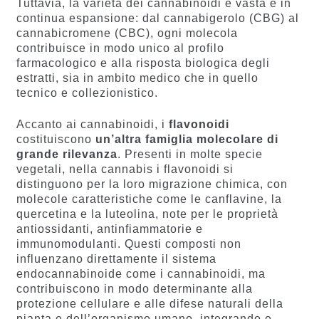
Tuttavia, la varietà dei cannabinoidi è vasta e in
continua espansione: dal cannabigerolo (CBG) al
cannabicromene (CBC), ogni molecola
contribuisce in modo unico al profilo
farmacologico e alla risposta biologica degli
estratti, sia in ambito medico che in quello
tecnico e collezionistico.
Accanto ai cannabinoidi, i
flavonoidi
costituiscono
un’altra famiglia molecolare di
grande rilevanza
. Presenti in molte specie
vegetali, nella cannabis i flavonoidi si
distinguono per la loro migrazione chimica, con
molecole caratteristiche come le canflavine, la
quercetina e la luteolina, note per le proprietà
antiossidanti, antinfiammatorie e
immunomodulanti. Questi composti non
influenzano direttamente il sistema
endocannabinoide come i cannabinoidi, ma
contribuiscono in modo determinante alla
protezione cellulare e alle difese naturali della
pianta e dell’organismo umano, integrando e