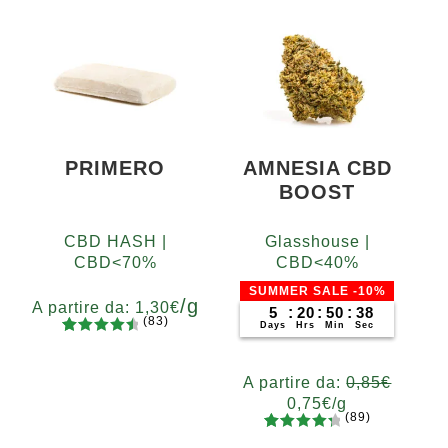
PRIMERO
AMNESIA CBD
BOOST
CBD HASH |
Glasshouse |
CBD<70%
CBD<40%
SUMMER SALE -10%
/g
A partire da:
1,30
€
5
:
20
:
50
:
37
(83)
Days
Hrs
Min
Sec
83
Valutato
Grammi
4.65
su 5
5
10
20
50
100
200
A partire da:
0,85
€
su base
0,75
€
/g
di
(89)
recensio
89
Valutato
Grammi