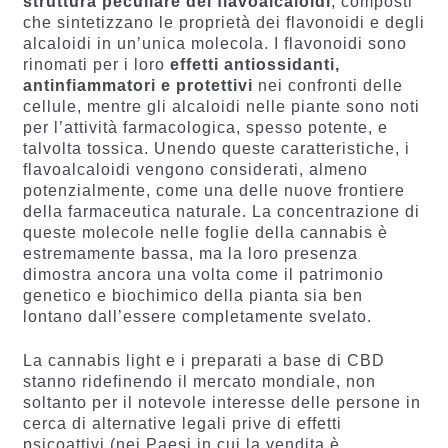
struttura peculiare dei flavoalcaloidi
, composti
che sintetizzano le proprietà dei flavonoidi e degli
alcaloidi in un’unica molecola. I flavonoidi sono
rinomati per i loro
effetti antiossidanti,
antinfiammatori e protettivi
nei confronti delle
cellule, mentre gli alcaloidi nelle piante sono noti
per l’attività farmacologica, spesso potente, e
talvolta tossica. Unendo queste caratteristiche, i
flavoalcaloidi vengono considerati, almeno
potenzialmente, come una delle nuove frontiere
della farmaceutica naturale. La concentrazione di
queste molecole nelle foglie della cannabis è
estremamente bassa, ma la loro presenza
dimostra ancora una volta come il patrimonio
genetico e biochimico della pianta sia ben
lontano dall’essere completamente svelato.
La cannabis light e i preparati a base di CBD
stanno ridefinendo il mercato mondiale, non
soltanto per il notevole interesse delle persone in
cerca di alternative legali prive di effetti
psicoattivi (nei Paesi in cui la vendita è