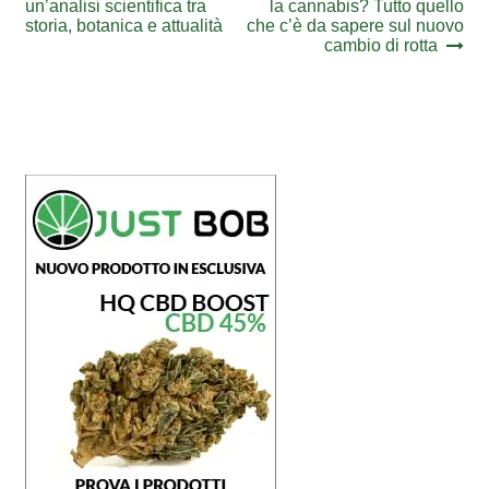
post:
post:
un’analisi scientifica tra
la cannabis? Tutto quello
articoli
storia, botanica e attualità
che c’è da sapere sul nuovo
cambio di rotta