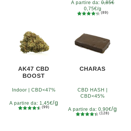
A partire da:
0,85
€
su base
0,75
€
/g
di
(89)
recensio
89
Valutato
Grammi
ni
4.48
su 5
5
10
20
50
100
200
su base
400
di
recensio
ni
AK47 CBD
CHARAS
BOOST
Indoor | CBD<47%
CBD HASH |
CBD<45%
/g
A partire da:
1,45
€
(99)
/g
A partire da:
0,90
€
(128)
99
Valutato
Grammi
128
Valutato
4.67
su 5
5
10
20
50
100
200
Grammi
4.55
su 5
su base
5
10
20
50
100
200