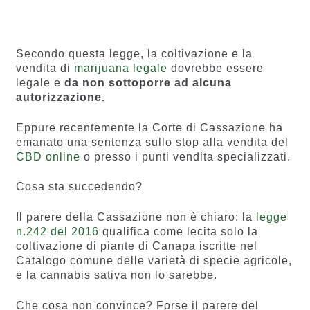
su base
di
di
recension
recensio
i
ni
Secondo questa legge, la coltivazione e la
vendita di
marijuana legale
dovrebbe essere
legale e
da non sottoporre ad alcuna
autorizzazione.
Eppure recentemente la Corte di Cassazione ha
emanato una sentenza sullo stop alla vendita del
CBD online
o presso i punti vendita specializzati.
Cosa sta succedendo?
Il parere della Cassazione non è chiaro: la
legge
n.242 del 2016
qualifica come lecita solo la
coltivazione di piante di Canapa iscritte nel
Catalogo comune delle varietà di specie agricole,
e la cannabis sativa non lo sarebbe.
Che cosa non convince? Forse il parere del