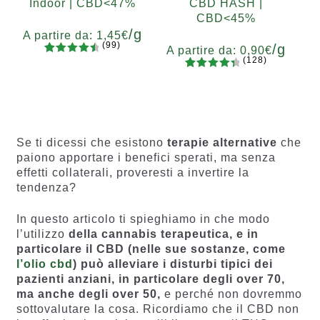
Indoor | CBD<47%
CBD HASH |
CBD<45%
/g
A partire da:
1,45
€
(99)
/g
A partire da:
0,90
€
(128)
99
Valutato
Grammi
128
Valutato
4.67
su 5
5
10
20
50
100
200
Grammi
4.55
su 5
su base
5
10
20
50
100
200
su base
di
di
recension
recensio
i
Se ti dicessi che esistono
terapie alternative
che
ni
paiono apportare i benefici sperati, ma senza
effetti collaterali, proveresti a invertire la
tendenza?
In questo articolo ti spieghiamo in che modo
l’
utilizzo
della cannabis terapeutica, e in
particolare il CBD (nelle sue sostanze, come
l’olio cbd
) può alleviare i disturbi tipici dei
pazienti anziani, in particolare degli over 70,
ma anche degli over 50,
e perché non dovremmo
sottovalutare la cosa. Ricordiamo che il CBD non