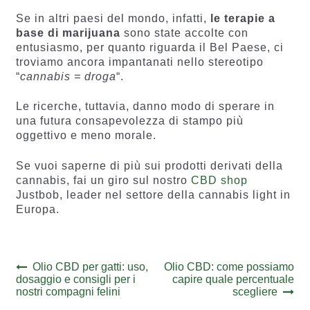
Se in altri paesi del mondo, infatti,
le terapie a
base di marijuana
sono state accolte con
entusiasmo, per quanto riguarda il Bel Paese, ci
troviamo ancora impantanati nello stereotipo
“
cannabis = droga
“.
Le ricerche, tuttavia, danno modo di sperare in
una futura consapevolezza di stampo più
oggettivo e meno morale.
Se vuoi saperne di più sui prodotti derivati della
cannabis, fai un giro sul nostro
CBD shop
Justbob, leader nel settore della cannabis light in
Europa.
Navigazione
Previous
Next
Olio CBD per gatti: uso,
Olio CBD: come possiamo
post:
post:
dosaggio e consigli per i
capire quale percentuale
articoli
nostri compagni felini
scegliere