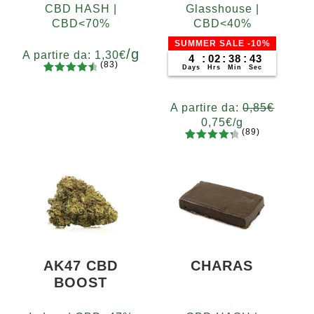
CBD HASH |
Glasshouse |
CBD<70%
CBD<40%
SUMMER SALE -10%
/g
A partire da:
1,30
€
4
:
02
:
38
:
42
(83)
Days
Hrs
Min
Sec
83
Valutato
Grammi
4.65
su 5
5
10
20
50
100
200
A partire da:
0,85
€
su base
0,75
€
/g
di
(89)
recensio
89
Valutato
Grammi
ni
4.48
su 5
5
10
20
50
100
200
su base
400
di
recensio
ni
AK47 CBD
CHARAS
BOOST