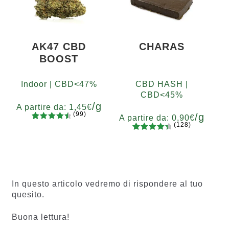
recensio
ni
AK47 CBD
CHARAS
BOOST
Indoor | CBD<47%
CBD HASH |
CBD<45%
/g
A partire da:
1,45
€
(99)
/g
A partire da:
0,90
€
(128)
99
Valutato
Grammi
128
Valutato
4.67
su 5
5
10
20
50
100
200
Grammi
4.55
su 5
su base
5
10
20
50
100
200
su base
di
di
recension
recensio
i
In questo articolo vedremo di rispondere al tuo
ni
quesito.
Buona lettura!