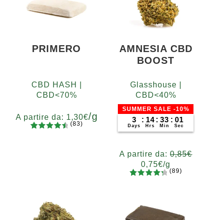
PRIMERO
AMNESIA CBD
BOOST
CBD HASH |
Glasshouse |
CBD<70%
CBD<40%
SUMMER SALE -10%
/g
A partire da:
1,30
€
3
:
14
:
33
:
00
(83)
Days
Hrs
Min
Sec
83
Valutato
Grammi
4.65
su 5
5
10
20
50
100
200
A partire da:
0,85
€
su base
0,75
€
/g
di
(89)
recensio
89
Valutato
Grammi
ni
4.48
su 5
5
10
20
50
100
200
su base
400
di