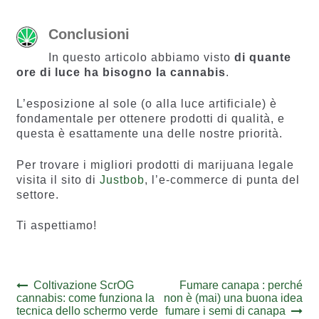
Conclusioni
In questo articolo abbiamo visto
di quante
ore di luce ha bisogno la cannabis
.
L’esposizione al sole (o alla luce artificiale) è
fondamentale per ottenere prodotti di qualità, e
questa è esattamente una delle nostre priorità.
Per trovare i migliori prodotti di marijuana legale
visita il sito di
Justbob
, l’e-commerce di punta del
settore.
Ti aspettiamo!
Navigazione
Previous
Next
Coltivazione ScrOG
Fumare canapa : perché
post:
post:
cannabis: come funziona la
non è (mai) una buona idea
articoli
tecnica dello schermo verde
fumare i semi di canapa