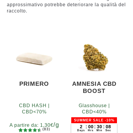
approssimativo potrebbe deteriorare la qualità del
raccolto.
PRIMERO
AMNESIA CBD
BOOST
CBD HASH |
Glasshouse |
CBD<70%
CBD<40%
SUMMER SALE -10%
/g
A partire da:
1,30
€
2
:
00
:
30
:
07
(83)
Days
Hrs
Min
Sec