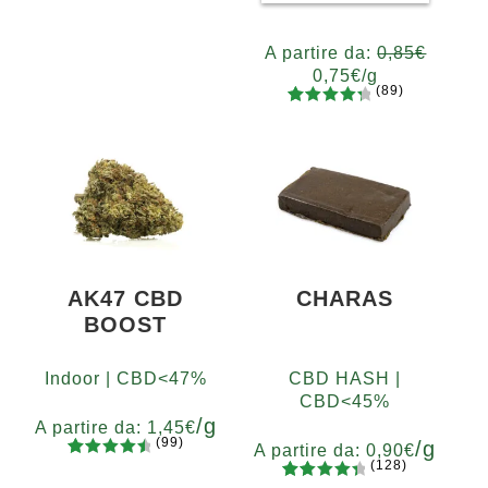
83
Valutato
Grammi
4.65
su 5
5
10
20
50
100
200
A partire da:
0,85
€
su base
0,75
€
/g
di
(89)
recensio
89
Valutato
Grammi
ni
4.48
su 5
5
10
20
50
100
200
su base
400
di
recensio
ni
AK47 CBD
CHARAS
BOOST
Indoor | CBD<47%
CBD HASH |
CBD<45%
/g
A partire da:
1,45
€
(99)
/g
A partire da:
0,90
€
(128)
99
Valutato
Grammi