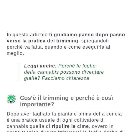
128
Valutato
4.67
su 5
5
10
20
50
100
200
Grammi
4.55
su 5
su base
5
10
20
50
100
200
su base
di
di
recension
recensio
i
ni
In questo articolo
ti guidiamo passo dopo passo
verso la pratica del trimming
, spiegandoti
perché va fatta, quando e come eseguirla al
meglio.
Leggi anche:
Perché le foglie
della cannabis possono diventare
gialle? Facciamo chiarezza
Cos’è il trimming e perché è così
importante?
Dopo aver tagliato la pianta e prima della concia
è una pratica usuale di ogni coltivatore di
cannabis quella di
ripulire le cime
, ovvero in