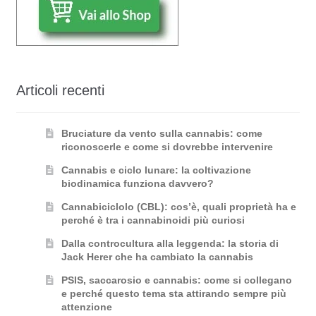
Articoli recenti
Bruciature da vento sulla cannabis: come
riconoscerle e come si dovrebbe intervenire
Cannabis e ciclo lunare: la coltivazione
biodinamica funziona davvero?
Cannabiciclolo (CBL): cos’è, quali proprietà ha e
perché è tra i cannabinoidi più curiosi
Dalla controcultura alla leggenda: la storia di
Jack Herer che ha cambiato la cannabis
PSIS, saccarosio e cannabis: come si collegano
e perché questo tema sta attirando sempre più
attenzione