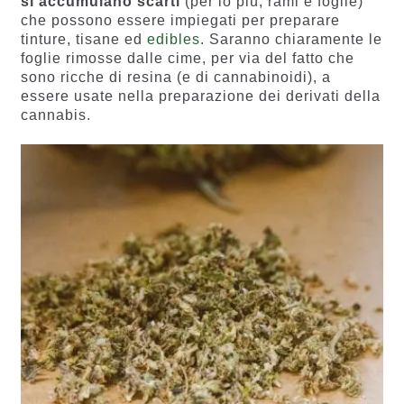
si accumulano scarti
(per lo più, rami e foglie)
che possono essere impiegati per preparare
tinture, tisane ed
edibles
. Saranno chiaramente le
foglie rimosse dalle cime, per via del fatto che
sono ricche di resina (e di cannabinoidi), a
essere usate nella preparazione dei derivati della
cannabis.