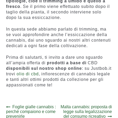
tipologie, cioè il trimming a umido e quello a
fresco
. Se il primo viene effettuato subito dopo il
taglio della pianta, il secondo interviene solo
dopo la sua essiccazione.
In questa sede abbiamo parlato di trimming, ma
se vuoi approfondire anche l’essiccazione della
cannabis, dai uno sguardo ai nostri altri contenuti
dedicati a ogni fase della coltivazione.
Prima di salutarti, ti invito a dare uno sguardo
all’ampia offerta di
prodotti a base di
CBD
disponibili sul nostro shop online
: su Justbob.it
trovi
olio di cbd
, infiorescenze di cannabis legale
e tanti altri ottimi prodotti da collezione per gli
appassionati come te!
Navigazione
Previous
Next
Foglie gialle cannabis :
Malta cannabis: proposta di
post:
post:
perché compaiono e come
legge sulla legalizzazione
articoli
prevenirle
del consumo ricreativo