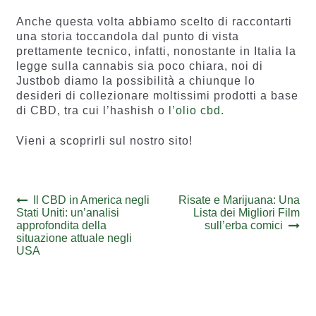
Anche questa volta abbiamo scelto di raccontarti
una storia toccandola dal punto di vista
prettamente tecnico, infatti, nonostante in Italia la
legge sulla cannabis sia poco chiara, noi di
Justbob diamo la possibilità a chiunque lo
desideri di collezionare moltissimi prodotti a base
di CBD, tra cui l’hashish o
l’olio cbd.
Vieni a scoprirli sul nostro sito!
Navigazione
Previous
Next
Il CBD in America negli
Risate e Marijuana: Una
post:
post:
Stati Uniti: un’analisi
Lista dei Migliori Film
articoli
approfondita della
sull’erba comici
situazione attuale negli
USA