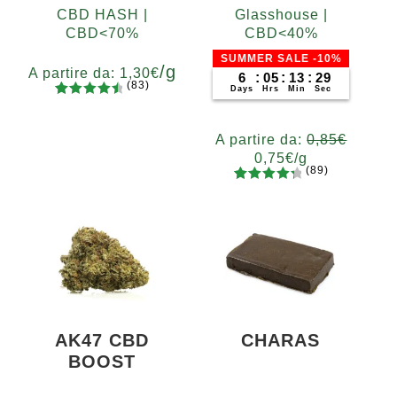
CBD HASH |
Glasshouse |
CBD<70%
CBD<40%
SUMMER SALE -10%
/g
A partire da:
1,30
€
6
:
05
:
13
:
27
(83)
Days
Hrs
Min
Sec
83
Valutato
Grammi
4.65
su 5
5
10
20
50
100
200
A partire da:
0,85
€
su base
0,75
€
/g
di
(89)
recensio
89
Valutato
Grammi
ni
4.48
su 5
5
10
20
50
100
200
su base
400
di
recensio
ni
AK47 CBD
CHARAS
BOOST