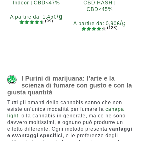
Indoor | CBD<47%
CBD HASH |
CBD<45%
/g
A partire da:
1,45
€
(99)
/g
A partire da:
0,90
€
(128)
99
Valutato
Grammi
128
Valutato
4.67
su 5
5
10
20
50
100
200
Grammi
4.55
su 5
su base
5
10
20
50
100
200
su base
di
di
recension
recensio
i
ni
I Purini di marijuana: l’arte e la
scienza di fumare con gusto e con la
giusta quantità
Tutti gli amanti della cannabis sanno che non
esiste un’unica modalità per fumare la
canapa
light
, o la cannabis in generale, ma ce ne sono
davvero moltissimi, e ognuno può produrre un
effetto differente. Ogni metodo presenta
vantaggi
e svantaggi specifici
, e le preferenze degli