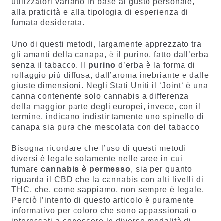
utilizzatori variano in base al gusto personale,
alla praticità e alla tipologia di esperienza di
fumata desiderata.
Uno di questi metodi, largamente apprezzato tra
gli amanti della canapa, è il purino, fatto dall’erba
senza il tabacco. Il
purino
d’erba è la forma di
rollaggio più diffusa, dall’aroma inebriante e dalle
giuste dimensioni. Negli Stati Uniti il ‘Joint‘ è una
canna contenente solo cannabis a differenza
della maggior parte degli europei, invece, con il
termine, indicano indistintamente uno spinello di
canapa sia pura che mescolata con del tabacco
Bisogna ricordare che l’uso di questi metodi
diversi è legale solamente nelle aree in cui
fumare
cannabis è permesso
, sia per quanto
riguarda il CBD che la cannabis con alti livelli di
THC, che, come sappiamo, non sempre è legale.
Perciò l’intento di questo articolo è puramente
informativo per coloro che sono appassionati o
interessati a conoscere le diverse modalità di