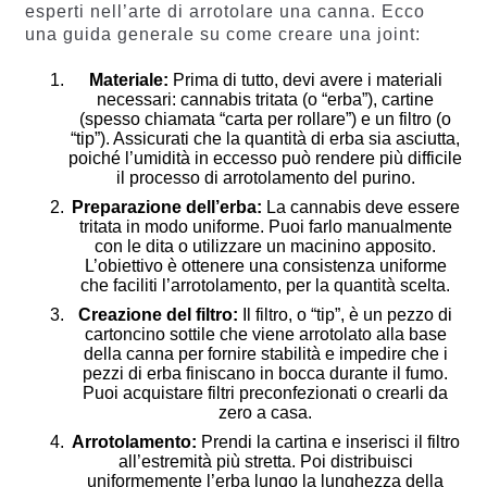
esperti nell’arte di arrotolare una canna. Ecco
una guida generale su come creare una joint:
Materiale:
Prima di tutto, devi avere i materiali
necessari: cannabis tritata (o “erba”), cartine
(spesso chiamata “carta per rollare”) e un filtro (o
“tip”). Assicurati che la quantità di erba sia asciutta,
poiché l’umidità in eccesso può rendere più difficile
il processo di arrotolamento del purino.
Preparazione dell’erba:
La cannabis deve essere
tritata in modo uniforme. Puoi farlo manualmente
con le dita o utilizzare un macinino apposito.
L’obiettivo è ottenere una consistenza uniforme
che faciliti l’arrotolamento, per la quantità scelta.
Creazione del filtro:
Il filtro, o “tip”, è un pezzo di
cartoncino sottile che viene arrotolato alla base
della canna per fornire stabilità e impedire che i
pezzi di erba finiscano in bocca durante il fumo.
Puoi acquistare filtri preconfezionati o crearli da
zero a casa.
Arrotolamento:
Prendi la cartina e inserisci il filtro
all’estremità più stretta. Poi distribuisci
uniformemente l’erba lungo la lunghezza della