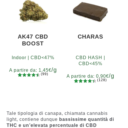
su base
400
di
recensio
ni
AK47 CBD
CHARAS
BOOST
Indoor | CBD<47%
CBD HASH |
CBD<45%
/g
A partire da:
1,45
€
(99)
/g
A partire da:
0,90
€
(128)
99
Valutato
Grammi
128
Valutato
4.67
su 5
5
10
20
50
100
200
Grammi
4.55
su 5
su base
5
10
20
50
100
200
su base
di
di
recension
recensio
i
Tale tipologia di canapa, chiamata cannabis
ni
light, contiene dunque
bassissime quantità di
THC e un’elevata percentuale di CBD