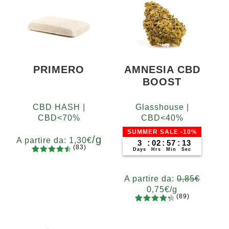
PRIMERO
AMNESIA CBD
BOOST
CBD HASH |
Glasshouse |
CBD<70%
CBD<40%
SUMMER SALE -10%
/g
A partire da:
1,30
€
3
:
02
:
57
:
12
(83)
Days
Hrs
Min
Sec
83
Valutato
Grammi
4.65
su 5
5
10
20
50
100
200
A partire da:
0,85
€
su base
0,75
€
/g
di
(89)
recensio
89
Valutato
Grammi
ni
4.48
su 5
5
10
20
50
100
200